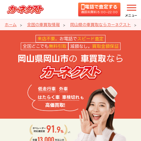
電話で査定する
通話料無料 8:00~22:00
メニュー
ホーム
全国の車買取情報
岡山県の車買取ならカーネクスト
岡山県岡山市の車買取ならカーネ
来店不要。
お電話で
スピード査定
全国どこでも
無料引取
減額なし。
買取金額保証
の
なら
岡山県岡山市
車買取