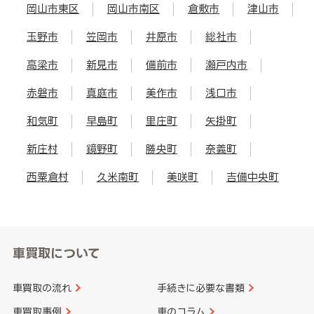
岡山市東区
岡山市南区
倉敷市
津山市
玉野市
笠岡市
井原市
総社市
高梁市
新見市
備前市
瀬戸内市
赤磐市
真庭市
美作市
浅口市
和気町
早島町
里庄町
矢掛町
新庄村
鏡野町
勝央町
奈義町
西粟倉村
久米南町
美咲町
吉備中央町
車買取について
車買取の流れ
手続きに必要な書類
車買取事例
車のコラム