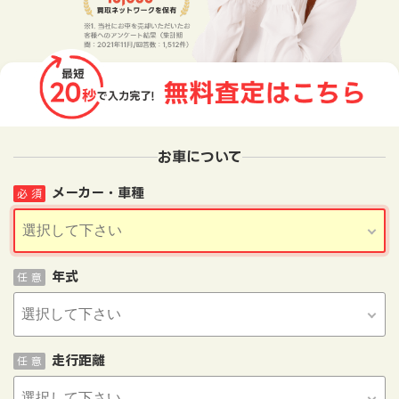
お車について
メーカー・車種
必 須
年式
任 意
走行距離
任 意