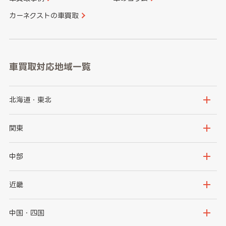
カーネクストの車買取
車買取対応地域一覧
北海道・東北
北海道
青森県
関東
岩手県
宮城県
茨城県
栃木県
中部
秋田県
山形県
群馬県
埼玉県
新潟県
富山県
近畿
福島県
千葉県
東京都
石川県
福井県
大阪府
兵庫県
中国・四国