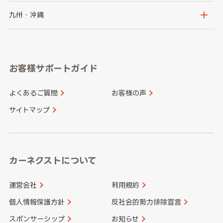
神奈川県
山梨県
長野県
京都府
滋賀県
鳥取県
島根県
九州・沖縄
岐阜県
静岡県
奈良県
三重県
岡山県
広島県
福岡県
佐賀県
愛知県
和歌山県
お客様サポートガイド
山口県
徳島県
長崎県
熊本県
よくあるご質問
お客様の声
香川県
愛媛県
大分県
宮崎県
サイトマップ
高知県
鹿児島県
沖縄県
カーネクストについて
運営会社
利用規約
個人情報保護方針
反社会的勢力排除宣言
スポンサーシップ
お知らせ