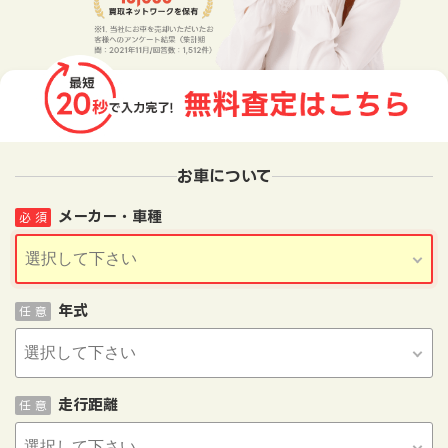
お車について
メーカー・車種
必 須
年式
任 意
走行距離
任 意