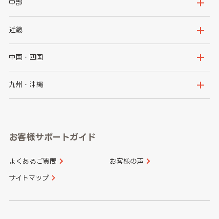
岩手県
宮城県
茨城県
栃木県
中部
秋田県
山形県
群馬県
埼玉県
新潟県
富山県
近畿
福島県
千葉県
東京都
石川県
福井県
大阪府
兵庫県
中国・四国
神奈川県
山梨県
長野県
京都府
滋賀県
鳥取県
島根県
九州・沖縄
岐阜県
静岡県
奈良県
三重県
岡山県
広島県
福岡県
佐賀県
愛知県
和歌山県
お客様サポートガイド
山口県
徳島県
長崎県
熊本県
よくあるご質問
お客様の声
香川県
愛媛県
大分県
宮崎県
サイトマップ
高知県
鹿児島県
沖縄県