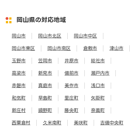
岡山県の対応地域
岡山市
岡山市北区
岡山市中区
岡山市東区
岡山市南区
倉敷市
津山市
玉野市
笠岡市
井原市
総社市
高梁市
新見市
備前市
瀬戸内市
赤磐市
真庭市
美作市
浅口市
和気町
早島町
里庄町
矢掛町
新庄村
鏡野町
勝央町
奈義町
西粟倉村
久米南町
美咲町
吉備中央町