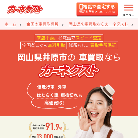
電話で査定する
通話料無料 8:00~22:00
メニュー
ホーム
全国の車買取情報
岡山県の車買取ならカーネクスト
岡山県井原市の車買取ならカーネ
来店不要。
お電話で
スピード査定
全国どこでも
無料引取
減額なし。
買取金額保証
の
なら
岡山県井原市
車買取