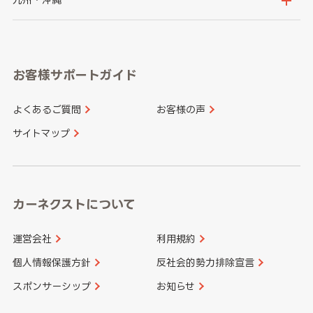
岐阜県
静岡県
奈良県
三重県
岡山県
広島県
福岡県
佐賀県
愛知県
和歌山県
お客様サポートガイド
山口県
徳島県
長崎県
熊本県
よくあるご質問
お客様の声
香川県
愛媛県
大分県
宮崎県
サイトマップ
高知県
鹿児島県
沖縄県
カーネクストについて
運営会社
利用規約
個人情報保護方針
反社会的勢力排除宣言
スポンサーシップ
お知らせ