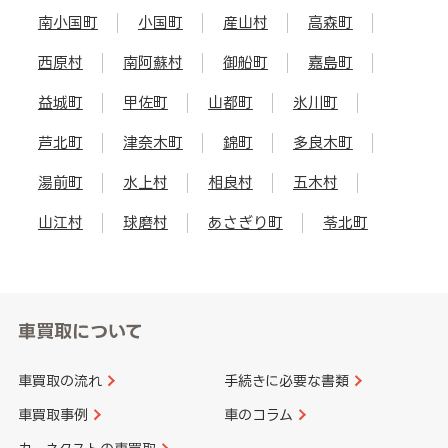
南小国町
小国町
産山村
高森町
西原村
南阿蘇村
御船町
嘉島町
益城町
甲佐町
山都町
氷川町
芦北町
津奈木町
錦町
多良木町
湯前町
水上村
相良村
五木村
山江村
球磨村
あさぎり町
苓北町
車買取について
車買取の流れ
手続きに必要な書類
車買取事例
車のコラム