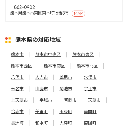
〒862-0902
熊本県熊本市東区東本町16番3号
MAP
熊本県の対応地域
熊本市
熊本市中央区
熊本市東区
熊本市西区
熊本市南区
熊本市北区
八代市
人吉市
荒尾市
水俣市
玉名市
山鹿市
菊池市
宇土市
上天草市
宇城市
阿蘇市
天草市
合志市
美里町
玉東町
南関町
長洲町
和水町
大津町
菊陽町