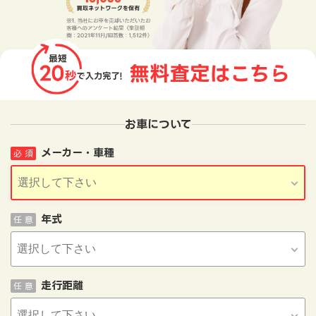
お車について
メーカー・車種
必 須
年式
任 意
走行距離
任 意