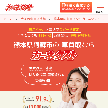
電話で査定する
通話料無料 8:00~22:00
メニュー
ホーム
全国の車買取情報
熊本県の車買取ならカーネクスト
熊本県阿蘇市の車買取ならカーネ
来店不要。
お電話で
スピード査定
全国どこでも
無料引取
減額なし。
買取金額保証
の
なら
熊本県阿蘇市
車買取