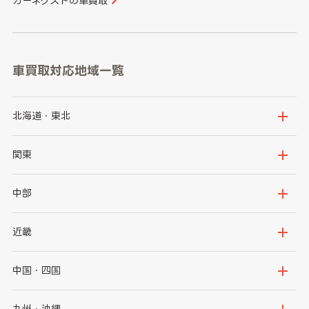
カーネクストの車買取
車買取対応地域一覧
北海道・東北
北海道
青森県
関東
岩手県
宮城県
茨城県
栃木県
中部
秋田県
山形県
群馬県
埼玉県
新潟県
富山県
近畿
福島県
千葉県
東京都
石川県
福井県
大阪府
兵庫県
中国・四国
神奈川県
山梨県
長野県
京都府
滋賀県
鳥取県
島根県
九州・沖縄