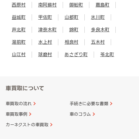
西原村
南阿蘇村
御船町
嘉島町
益城町
甲佐町
山都町
氷川町
芦北町
津奈木町
錦町
多良木町
湯前町
水上村
相良村
五木村
山江村
球磨村
あさぎり町
苓北町
車買取について
車買取の流れ
手続きに必要な書類
車買取事例
車のコラム
カーネクストの車買取