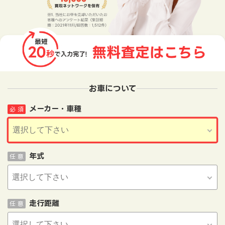
お車について
メーカー・車種
必 須
年式
任 意
走行距離
任 意