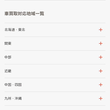
車買取対応地域一覧
北海道・東北
北海道
青森県
関東
岩手県
宮城県
茨城県
栃木県
中部
秋田県
山形県
群馬県
埼玉県
新潟県
富山県
近畿
福島県
千葉県
東京都
石川県
福井県
大阪府
兵庫県
中国・四国
神奈川県
山梨県
長野県
京都府
滋賀県
鳥取県
島根県
九州・沖縄
岐阜県
静岡県