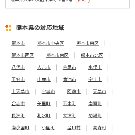
熊本県の対応地域
熊本市
熊本市中央区
熊本市東区
熊本市西区
熊本市南区
熊本市北区
八代市
人吉市
荒尾市
水俣市
玉名市
山鹿市
菊池市
宇土市
上天草市
宇城市
阿蘇市
天草市
合志市
美里町
玉東町
南関町
長洲町
和水町
大津町
菊陽町
南小国町
小国町
産山村
高森町