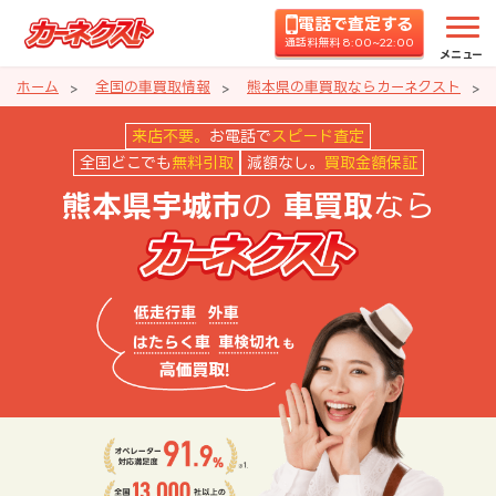
電話で査定する
通話料無料 8:00~22:00
メニュー
ホーム
全国の車買取情報
熊本県の車買取ならカーネクスト
熊本県宇城市の車買取ならカーネ
来店不要。
お電話で
スピード査定
全国どこでも
無料引取
減額なし。
買取金額保証
の
なら
熊本県宇城市
車買取