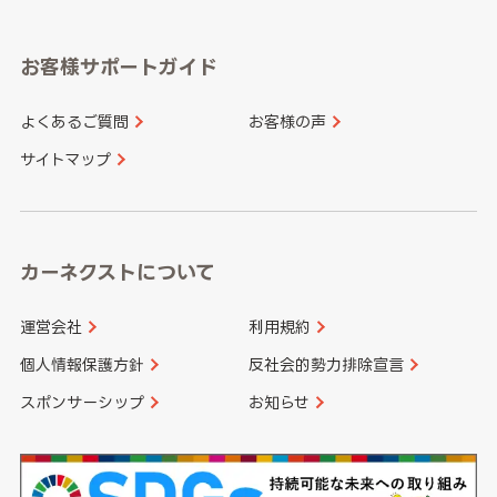
奈良県
三重県
岡山県
広島県
福岡県
佐賀県
愛知県
和歌山県
お客様サポートガイド
山口県
徳島県
長崎県
熊本県
よくあるご質問
お客様の声
香川県
愛媛県
大分県
宮崎県
サイトマップ
高知県
鹿児島県
沖縄県
カーネクストについて
運営会社
利用規約
個人情報保護方針
反社会的勢力排除宣言
スポンサーシップ
お知らせ