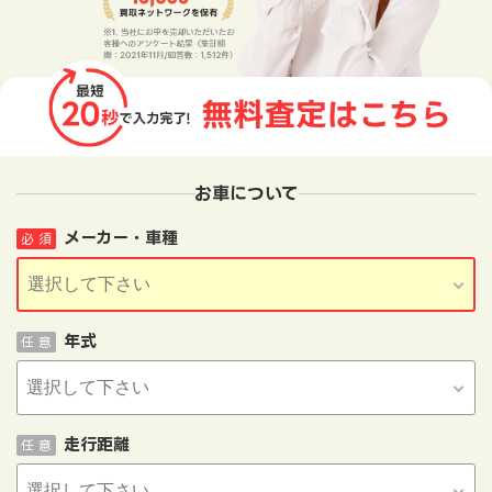
お車について
メーカー・車種
必 須
年式
任 意
走行距離
任 意