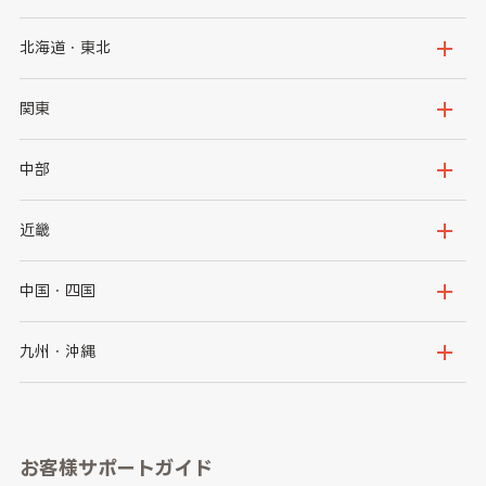
北海道・東北
北海道
青森県
関東
岩手県
宮城県
茨城県
栃木県
中部
秋田県
山形県
群馬県
埼玉県
新潟県
富山県
近畿
福島県
千葉県
東京都
石川県
福井県
大阪府
兵庫県
中国・四国
神奈川県
山梨県
長野県
京都府
滋賀県
鳥取県
島根県
九州・沖縄
岐阜県
静岡県
奈良県
三重県
岡山県
広島県
福岡県
佐賀県
愛知県
和歌山県
お客様サポートガイド
山口県
徳島県
長崎県
熊本県