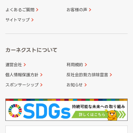
よくあるご質問
お客様の声
香川県
愛媛県
大分県
宮崎県
サイトマップ
高知県
鹿児島県
沖縄県
カーネクストについて
運営会社
利用規約
個人情報保護方針
反社会的勢力排除宣言
スポンサーシップ
お知らせ