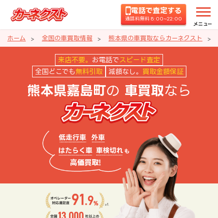
電話で査定する
通話料無料 8:00~22:00
メニュー
ホーム
全国の車買取情報
熊本県の車買取ならカーネクスト
熊本県嘉島町の車買取ならカーネ
来店不要。
お電話で
スピード査定
全国どこでも
無料引取
減額なし。
買取金額保証
の
なら
熊本県嘉島町
車買取