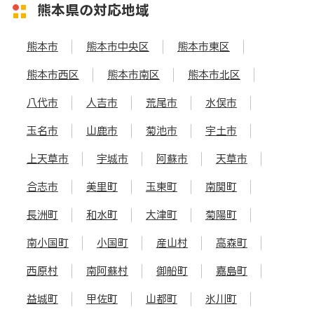
熊本県の対応地域
熊本市
熊本市中央区
熊本市東区
熊本市西区
熊本市南区
熊本市北区
八代市
人吉市
荒尾市
水俣市
玉名市
山鹿市
菊池市
宇土市
上天草市
宇城市
阿蘇市
天草市
合志市
美里町
玉東町
南関町
長洲町
和水町
大津町
菊陽町
南小国町
小国町
産山村
高森町
西原村
南阿蘇村
御船町
嘉島町
益城町
甲佐町
山都町
氷川町