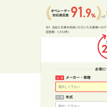
※1. 当社にお車を売却いただいたお客様へのア
回答数：1,512件）
お車に
メーカー・車種
必 須
年式
任 意