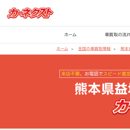
ホーム
車買取の流
ホーム
全国の車買取情報
熊本
熊本県益城町の車買取ならカーネ
来店不要。
お電話で
スピード査
熊本県益