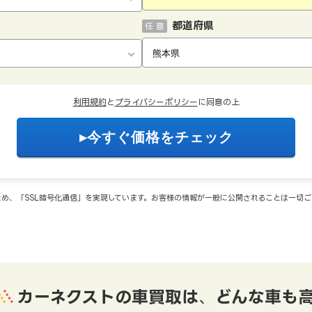
都道府県
任 意
利用規約
と
プライバシーポリシー
に同意の上
め、「SSL暗号化通信」を実現しています。お客様の情報が一般に公開されることは一切
カーネクストの車買取は
、
どんな車も