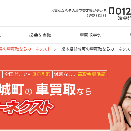
01
お電話ならその場で査定額が分かる!
(通話料無料)
【営業時間
れ
必要な書類
車買取事例
県の車買取ならカーネクスト
熊本県益城町の車買取ならカーネクス
クスト
定
全国どこでも
無料引取
減額なし。
買取金額保証
城町
車買取
の
なら