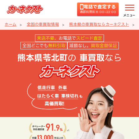
電話で査定する
通話料無料 8:00~22:00
メニュー
ホーム
全国の車買取情報
熊本県の車買取ならカーネクスト
熊本県苓北町の車買取ならカーネ
来店不要。
お電話で
スピード査定
全国どこでも
無料引取
減額なし。
買取金額保証
の
なら
熊本県苓北町
車買取