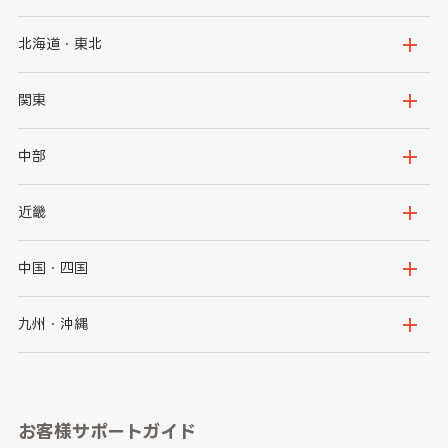
北海道・東北
北海道
青森県
関東
岩手県
宮城県
茨城県
栃木県
中部
秋田県
山形県
群馬県
埼玉県
新潟県
富山県
近畿
福島県
千葉県
東京都
石川県
福井県
大阪府
兵庫県
中国・四国
神奈川県
山梨県
長野県
京都府
滋賀県
鳥取県
島根県
九州・沖縄
岐阜県
静岡県
奈良県
三重県
岡山県
広島県
福岡県
佐賀県
愛知県
和歌山県
お客様サポートガイド
山口県
徳島県
長崎県
熊本県