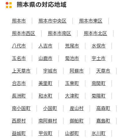
熊本県の対応地域
熊本市
熊本市中央区
熊本市東区
熊本市西区
熊本市南区
熊本市北区
八代市
人吉市
荒尾市
水俣市
玉名市
山鹿市
菊池市
宇土市
上天草市
宇城市
阿蘇市
天草市
合志市
美里町
玉東町
南関町
長洲町
和水町
大津町
菊陽町
南小国町
小国町
産山村
高森町
西原村
南阿蘇村
御船町
嘉島町
益城町
甲佐町
山都町
氷川町