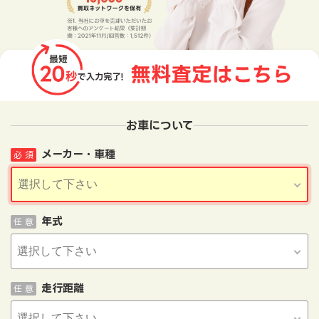
お車について
メーカー・車種
必 須
年式
任 意
走行距離
任 意