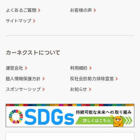
よくあるご質問
お客様の声
香川県
愛媛県
大分県
宮崎県
サイトマップ
高知県
鹿児島県
沖縄県
カーネクストについて
運営会社
利用規約
個人情報保護方針
反社会的勢力排除宣言
スポンサーシップ
お知らせ