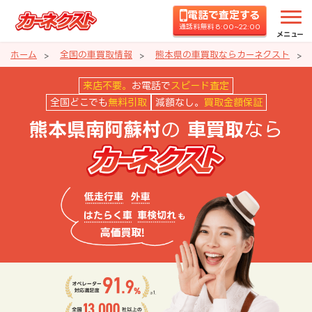
電話で査定する
通話料無料 8:00~22:00
メニュー
ホーム
全国の車買取情報
熊本県の車買取ならカーネクスト
熊本県南阿蘇村の車買取ならカー
来店不要。
お電話で
スピード査定
全国どこでも
無料引取
減額なし。
買取金額保証
の
なら
熊本県南阿蘇村
車買取