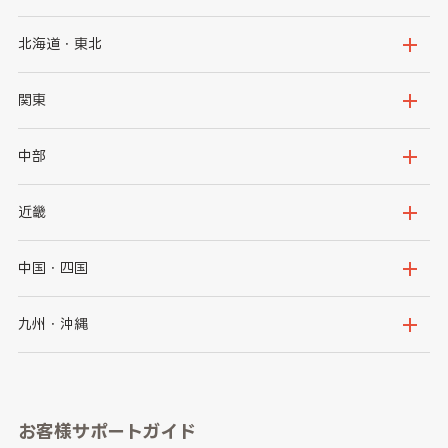
北海道・東北
北海道
青森県
関東
岩手県
宮城県
茨城県
栃木県
中部
秋田県
山形県
群馬県
埼玉県
新潟県
富山県
近畿
福島県
千葉県
東京都
石川県
福井県
大阪府
兵庫県
中国・四国
神奈川県
山梨県
長野県
京都府
滋賀県
鳥取県
島根県
九州・沖縄
岐阜県
静岡県
奈良県
三重県
岡山県
広島県
福岡県
佐賀県
愛知県
和歌山県
お客様サポートガイド
山口県
徳島県
長崎県
熊本県