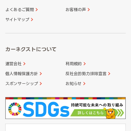
よくあるご質問
お客様の声
香川県
愛媛県
大分県
宮崎県
サイトマップ
高知県
鹿児島県
沖縄県
カーネクストについて
運営会社
利用規約
個人情報保護方針
反社会的勢力排除宣言
スポンサーシップ
お知らせ