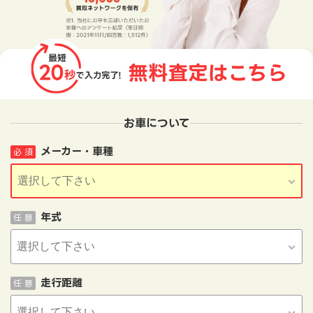
お車について
メーカー・車種
必 須
年式
任 意
走行距離
任 意