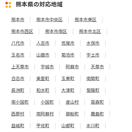
熊本県の対応地域
熊本市
熊本市中央区
熊本市東区
熊本市西区
熊本市南区
熊本市北区
八代市
人吉市
荒尾市
水俣市
玉名市
山鹿市
菊池市
宇土市
上天草市
宇城市
阿蘇市
天草市
合志市
美里町
玉東町
南関町
長洲町
和水町
大津町
菊陽町
南小国町
小国町
産山村
高森町
西原村
南阿蘇村
御船町
嘉島町
益城町
甲佐町
山都町
氷川町