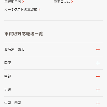
車買取事例
車のコラム
カーネクストの車買取
車買取対応地域一覧
北海道・東北
北海道
青森県
関東
岩手県
宮城県
茨城県
栃木県
中部
秋田県
山形県
群馬県
埼玉県
新潟県
富山県
近畿
福島県
千葉県
東京都
石川県
福井県
大阪府
兵庫県
中国・四国