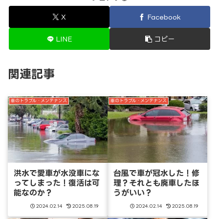
X
Facebook
LINE
コピー
関連記事
車のトラブル・メンテナンス
車のトラブル・メンテナンス
洪水で愛車が水没車にな
台風で車が冠水した！修
ってしまった！復活は可
理？それとも廃車したほ
能なのか？
うがいい？
2024.02.14
2025.08.19
2024.02.14
2025.08.19