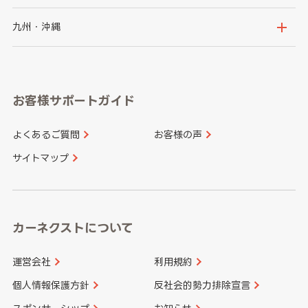
神奈川県
山梨県
長野県
京都府
滋賀県
鳥取県
島根県
九州・沖縄
岐阜県
静岡県
奈良県
三重県
岡山県
広島県
福岡県
佐賀県
愛知県
和歌山県
お客様サポートガイド
山口県
徳島県
長崎県
熊本県
よくあるご質問
お客様の声
香川県
愛媛県
大分県
宮崎県
サイトマップ
高知県
鹿児島県
沖縄県
カーネクストについて
運営会社
利用規約
個人情報保護方針
反社会的勢力排除宣言