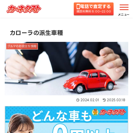
電話で査定する
ホーム
コラムTOP
クルマのお役立ち情報
カロ
通話料無料 8:00~22:00
メニュー
カローラの派生車種
クルマのお役立ち情報
2024.02.01
2025.03.18