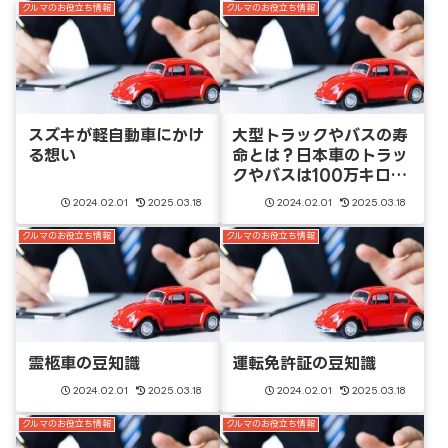
クルマのお役立ち情報
クルマのお役立ち情報
スズキが軽自動車にかけ
大型トラックやバスの寿
る想い
命とは？日本車のトラッ
クやバスは100万キロを
超えても海外で元気に走
2024.02.01
2025.03.18
2024.02.01
2025.03.18
っている
クルマのお役立ち情報
クルマのお役立ち情報
霊柩車の豆知識
運転免許証の豆知識
2024.02.01
2025.03.18
2024.02.01
2025.03.18
クルマのお役立ち情報
クルマのお役立ち情報