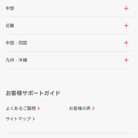
岩手県
宮城県
茨城県
栃木県
中部
秋田県
山形県
群馬県
埼玉県
新潟県
富山県
近畿
福島県
千葉県
東京都
石川県
福井県
大阪府
兵庫県
中国・四国
神奈川県
山梨県
長野県
京都府
滋賀県
鳥取県
島根県
九州・沖縄
岐阜県
静岡県
奈良県
三重県
岡山県
広島県
福岡県
佐賀県
愛知県
和歌山県
お客様サポートガイド
山口県
徳島県
長崎県
熊本県
よくあるご質問
お客様の声
香川県
愛媛県
大分県
宮崎県
サイトマップ
高知県
鹿児島県
沖縄県