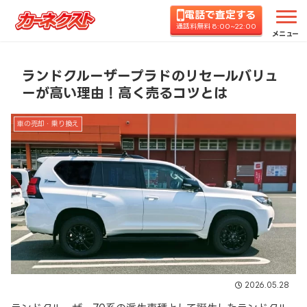
電話で査定する
ホーム
コラムTOP
車の売却・乗り換え
ランド
通話料無料 8:00~22:00
メニュー
ランドクルーザープラドのリセールバリュ
ーが高い理由！高く売るコツとは
車の売却・乗り換え
2026.05.28