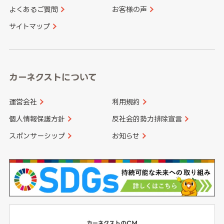
よくあるご質問
お客様の声
香川県
愛媛県
大分県
宮崎県
サイトマップ
高知県
鹿児島県
沖縄県
カーネクストについて
運営会社
利用規約
個人情報保護方針
反社会的勢力排除宣言
スポンサーシップ
お知らせ