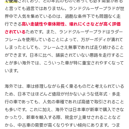
で使用
されており、どの年式のものであっても必ず需要がある
と言っても過言ではありません。ランドクルーザープラドが世
界中で人気を集めているのは、過酷な条件下でも問題なく走
行できる
高い走破性や車体剛性、壊れにくさなどが高く評価
されている
ためです。また、ランドクルーザープラドはラダー
フレームを使用していることによって、万が一ボディが潰れて
しまったとしても、フレームさえ無事であれば走り続けること
ができます。日本に比べ、舗装されていない悪路を走行するこ
とが多い海外では、こういった車が特に重宝されやすくなって
います。
海外では、車は修理しながら長く乗るものだと考えられている
ため、日本ではほどんど値段が付かないような低年式・多走
行の車であっても、人気の車種であれば高値で取引されること
も多いです。これに加え、海外では日本車が新車で購入できな
かったり、新車を輸入する際、税金が上乗せされることなど
から、中古車の需要が高くなりやすい傾向にあります。つま