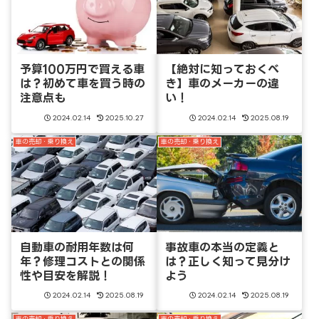
予算100万円で買える車
【絶対に知っておくべ
は？初めて車を買う時の
き】車のメーカーの違
注意点も
い！
2024.02.14
2025.10.27
2024.02.14
2025.08.19
車の売却・乗り換え
車の売却・乗り換え
自動車の耐用年数は何
事故車の本当の定義と
年？修理コストとの関係
は？正しく知って見分け
性や目安を解説！
よう
2024.02.14
2025.08.19
2024.02.14
2025.08.19