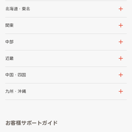
北海道・東北
北海道
青森県
関東
岩手県
宮城県
茨城県
栃木県
中部
秋田県
山形県
群馬県
埼玉県
新潟県
富山県
近畿
福島県
千葉県
東京都
石川県
福井県
大阪府
兵庫県
中国・四国
神奈川県
山梨県
長野県
京都府
滋賀県
鳥取県
島根県
九州・沖縄
岐阜県
静岡県
奈良県
三重県
岡山県
広島県
福岡県
佐賀県
愛知県
和歌山県
お客様サポートガイド
山口県
徳島県
長崎県
熊本県