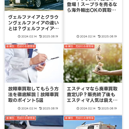
登場！スープラを売るな
ら海外輸出OKの買取業
者が◎
ヴェルファイアとクラウ
ンヴェルファイアの違い
とは？ヴェルファイアの
廃車買取に影響ある？
2024.02.14
2025.08.19
2024.02.14
2025.08.19
車種別・売却のお得情報
車種別・売却のお得情報
故障車買取してもらう方
エスティマなら廃車買取
法を徹底解説｜故障車買
査定UP？販売終了後も
取のポイント5選
エスティマ人気は衰え
ず！
2024.02.14
2025.08.19
2024.02.14
2025.08.19
車種別・売却のお得情報
車種別・売却のお得情報