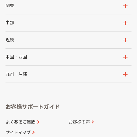
北海道
青森県
関東
岩手県
宮城県
茨城県
栃木県
中部
秋田県
山形県
群馬県
埼玉県
新潟県
富山県
近畿
福島県
千葉県
東京都
石川県
福井県
大阪府
兵庫県
中国・四国
神奈川県
山梨県
長野県
京都府
滋賀県
鳥取県
島根県
九州・沖縄
岐阜県
静岡県
奈良県
三重県
岡山県
広島県
福岡県
佐賀県
愛知県
和歌山県
お客様サポートガイド
山口県
徳島県
長崎県
熊本県
よくあるご質問
お客様の声
香川県
愛媛県
大分県
宮崎県
サイトマップ