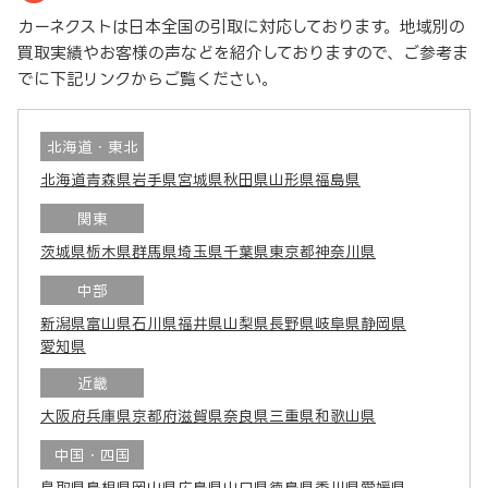
カーネクストは日本全国の引取に対応しております。地域別の
買取実績やお客様の声などを紹介しておりますので、ご参考ま
でに下記リンクからご覧ください。
北海道・東北
北海道
青森県
岩手県
宮城県
秋田県
山形県
福島県
関東
茨城県
栃木県
群馬県
埼玉県
千葉県
東京都
神奈川県
中部
新潟県
富山県
石川県
福井県
山梨県
長野県
岐阜県
静岡県
愛知県
近畿
大阪府
兵庫県
京都府
滋賀県
奈良県
三重県
和歌山県
中国・四国
鳥取県
島根県
岡山県
広島県
山口県
徳島県
香川県
愛媛県