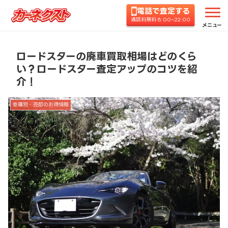
電話で査定する
ホーム
コラムTOP
車種別・売却のお得情報
ロ
通話料無料 8:00~22:00
メニュー
ロードスターの廃車買取相場はどのくら
い？ロードスター査定アップのコツを紹
介！
車種別・売却のお得情報