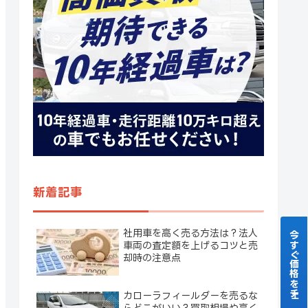
新着記事
社用車を高く売る方法は？法人
今すぐ価格をチェック！
車両の査定額を上げるコツと売
却時の注意点
カローラフィールダーを売るな
らどこがいい？買取相場や高く