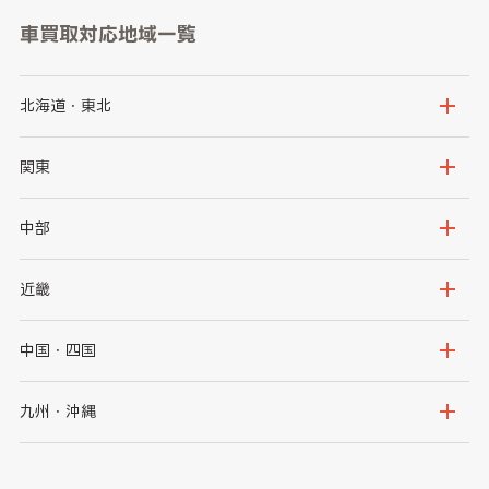
車買取対応地域一覧
北海道・東北
北海道
青森県
関東
岩手県
宮城県
茨城県
栃木県
中部
秋田県
山形県
群馬県
埼玉県
新潟県
富山県
近畿
福島県
千葉県
東京都
石川県
福井県
大阪府
兵庫県
中国・四国
神奈川県
山梨県
長野県
京都府
滋賀県
鳥取県
島根県
九州・沖縄
岐阜県
静岡県
奈良県
三重県
岡山県
広島県
福岡県
佐賀県