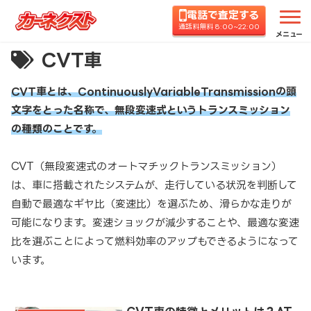
電話で査定する
通話料無料 8:00~22:00
メニュー
CVT車
CVT車とは、ContinuouslyVariableTransmissionの頭
文字をとった名称で、無段変速式というトランスミッション
の種類のことです。
CVT（無段変速式のオートマチックトランスミッション）
は、車に搭載されたシステムが、走行している状況を判断して
自動で最適なギヤ比（変速比）を選ぶため、滑らかな走りが
可能になります。変速ショックが減少することや、最適な変速
比を選ぶことによって燃料効率のアップもできるようになって
います。