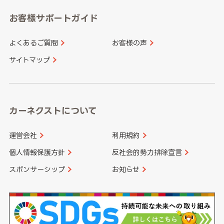
愛知県
和歌山県
お客様サポートガイド
山口県
徳島県
長崎県
熊本県
よくあるご質問
お客様の声
香川県
愛媛県
大分県
宮崎県
サイトマップ
高知県
鹿児島県
沖縄県
カーネクストについて
運営会社
利用規約
個人情報保護方針
反社会的勢力排除宣言
スポンサーシップ
お知らせ