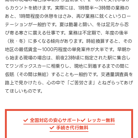
らカウントを続けます。実際には、1時間半～3時間の業務の
あと、1時間程度の休憩をはさみ、再び業務に就くというロー
テーションが一般的です。夏は酷暑と闘い、冬は足元から忍
び寄る寒さに震える仕事です。業務は不定期で、年度の後半
（秋・冬）に多くなる傾向があります。時給換算すると、その
地区の最低賃金～1000円程度の単発案件が大半です。早朝か
ら始まる現場の場合は、前夜23時頃に指定された駅に集合し
てワンボックスカーに相乗りし、現地に到着するまでの間に
仮眠（その間は無給）することも一般的です。交通量調査員を
路上で見かけたら、心の中で「ご苦労さま」とねぎらってあげ
てほしいものです。
全国対応の安心サポート
レッカー無料
手続き代行無料