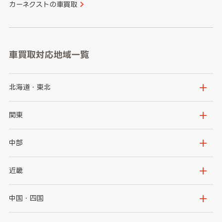
カーネクストの車買取
車買取対応地域一覧
北海道・東北
北海道
青森県
関東
岩手県
宮城県
茨城県
栃木県
中部
秋田県
山形県
群馬県
埼玉県
新潟県
富山県
近畿
福島県
千葉県
東京都
石川県
福井県
大阪府
兵庫県
中国・四国
神奈川県