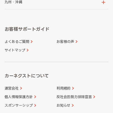
山梨県
長野県
京都府
滋賀県
鳥取県
島根県
九州・沖縄
岐阜県
静岡県
奈良県
三重県
岡山県
広島県
福岡県
佐賀県
愛知県
和歌山県
お客様サポートガイド
山口県
徳島県
長崎県
熊本県
よくあるご質問
お客様の声
香川県
愛媛県
大分県
宮崎県
サイトマップ
高知県
鹿児島県
沖縄県
カーネクストについて
運営会社
利用規約
個人情報保護方針
反社会的勢力排除宣言
スポンサーシップ
お知らせ