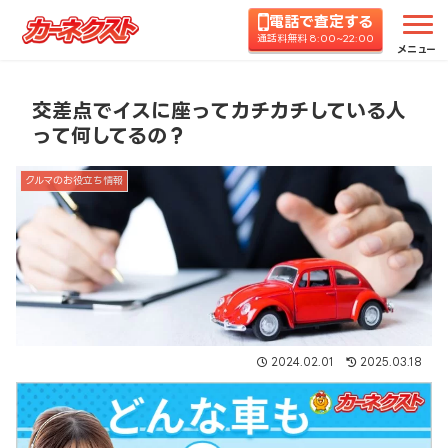
電話で査定する
ホーム
コラムTOP
クルマのお役立ち情報
交差
通話料無料 8:00~22:00
メニュー
交差点でイスに座ってカチカチしている人
って何してるの？
クルマのお役立ち情報
2024.02.01
2025.03.18