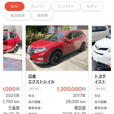
SUV
ミニバン
コンパクト
セダン
軽自動車
商用車
日産
トヨタ
エクストレイル
イスト
00,000
1,200,000
円
円
買取金額
買取金額
2025年
2017年
年式：
年式：
2,700 km
28,000 km
走行距離：
走行距離：
千葉県
東京都
買取地域：
買取地域：
026-01-31
2026-04-19