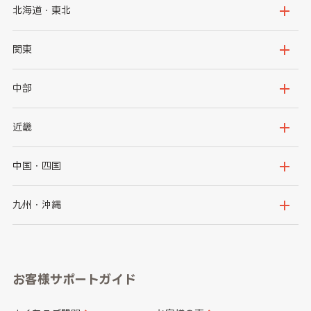
北海道・東北
北海道
青森県
関東
岩手県
宮城県
茨城県
栃木県
中部
秋田県
山形県
群馬県
埼玉県
新潟県
富山県
近畿
福島県
千葉県
東京都
石川県
福井県
大阪府
兵庫県
中国・四国
神奈川県
山梨県
長野県
京都府
滋賀県
鳥取県
島根県
九州・沖縄
岐阜県
静岡県
奈良県
三重県
岡山県
広島県
福岡県
佐賀県
愛知県
和歌山県
お客様サポートガイド
山口県
徳島県
長崎県
熊本県