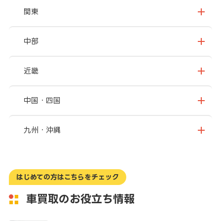
北海道
青森県
関東
岩手県
宮城県
茨城県
栃木県
中部
秋田県
山形県
群馬県
埼玉県
新潟県
富山県
近畿
福島県
千葉県
東京都
石川県
福井県
大阪府
兵庫県
中国・四国
神奈川県
山梨県
長野県
京都府
滋賀県
鳥取県
島根県
九州・沖縄
岐阜県
静岡県
奈良県
三重県
岡山県
広島県
福岡県
佐賀県
愛知県
和歌山県
はじめての方はこちらをチェック
山口県
徳島県
長崎県
熊本県
車買取のお役立ち情報
香川県
愛媛県
大分県
宮崎県