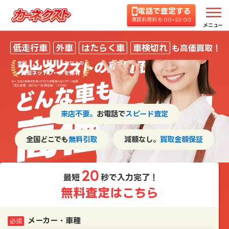
車買取といえばカーネクスト！
電話で査定する
通話料無料 8:00~22:00
メニュー
低走行車
外車
はたらく車
車検切れ
も高価買取！
来店不要。
お電話で
スピード査定
全国どこでも
無料引取
減額なし。
買取金額保証
20
最短
秒で入力完了！
無料査定はこちら
メーカー・車種
必須