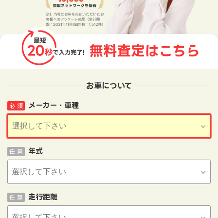
お車について
メーカー・車種
必 須
年式
任 意
走行距離
任 意