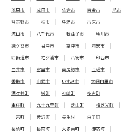
茂原市
成田市
佐倉市
東金市
旭市
習志野市
柏市
勝浦市
市原市
流山市
八千代市
我孫子市
鴨川市
鎌ケ谷市
君津市
富津市
浦安市
四街道市
袖ケ浦市
八街市
印西市
白井市
富里市
南房総市
匝瑳市
香取市
山武市
いすみ市
大網白里市
酒々井町
栄町
神崎町
多古町
東庄町
九十九里町
芝山町
横芝光町
一宮町
睦沢町
長生村
白子町
長柄町
長南町
大多喜町
御宿町