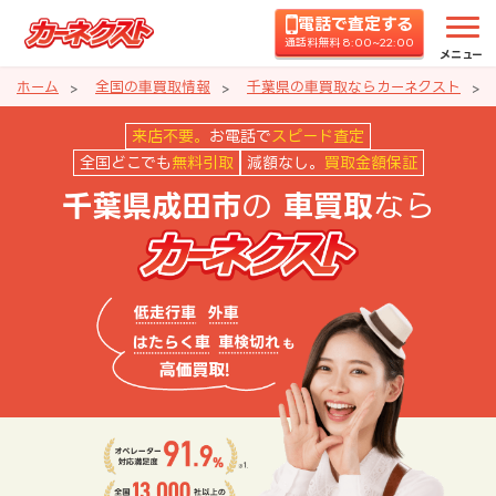
電話で査定する
通話料無料 8:00~22:00
メニュー
ホーム
全国の車買取情報
千葉県の車買取ならカーネクスト
千葉県成田市の車買取ならカーネ
来店不要。
お電話で
スピード査定
全国どこでも
無料引取
減額なし。
買取金額保証
の
なら
千葉県成田市
車買取