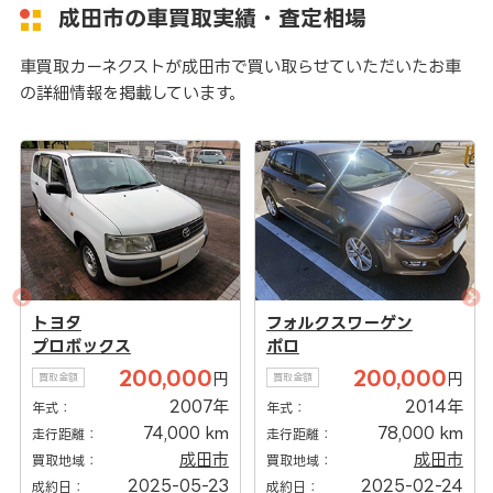
成田市の車買取実績・査定相場
車買取カーネクストが成田市で買い取らせていただいたお車
の詳細情報を掲載しています。
トヨタ
フォルクスワーゲン
ト
プロボックス
ポロ
ハ
200,000
200,000
円
円
買取金額
買取金額
買取
2007年
2014年
年式：
年式：
年式
74,000 km
78,000 km
走行距離：
走行距離：
走行
成田市
成田市
買取地域：
買取地域：
買取
2025-05-23
2025-02-24
成約日：
成約日：
成約