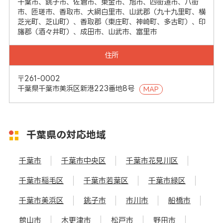
千葉市、銚子市、佐倉市、東金市、旭市、四街道市、八街
市、匝瑳市、香取市、大網白里市、山武郡（九十九里町、横
芝光町、芝山町）、香取郡（東庄町、神崎町、多古町）、印
旛郡（酒々井町）、成田市、山武市、富里市
住所
〒261-0002
千葉県千葉市美浜区新港223番地8号
MAP
千葉県の対応地域
千葉市
千葉市中央区
千葉市花見川区
千葉市稲毛区
千葉市若葉区
千葉市緑区
千葉市美浜区
銚子市
市川市
船橋市
館山市
木更津市
松戸市
野田市