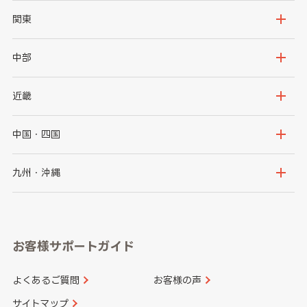
北海道
青森県
関東
岩手県
宮城県
茨城県
栃木県
中部
秋田県
山形県
群馬県
埼玉県
新潟県
富山県
近畿
福島県
千葉県
東京都
石川県
福井県
大阪府
兵庫県
中国・四国
神奈川県
山梨県
長野県
京都府
滋賀県
鳥取県
島根県
九州・沖縄
岐阜県
静岡県
奈良県
三重県
岡山県
広島県
福岡県
佐賀県
愛知県
和歌山県
お客様サポートガイド
山口県
徳島県
長崎県
熊本県
よくあるご質問
お客様の声
香川県
愛媛県
大分県
宮崎県
サイトマップ