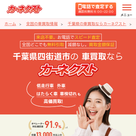
電話で査定する
通話料無料 8:00~22:00
メニュー
ホーム
全国の車買取情報
千葉県の車買取ならカーネクスト
千葉県四街道市の車買取ならカー
来店不要。
お電話で
スピード査定
全国どこでも
無料引取
減額なし。
買取金額保証
の
なら
千葉県四街道市
車買取