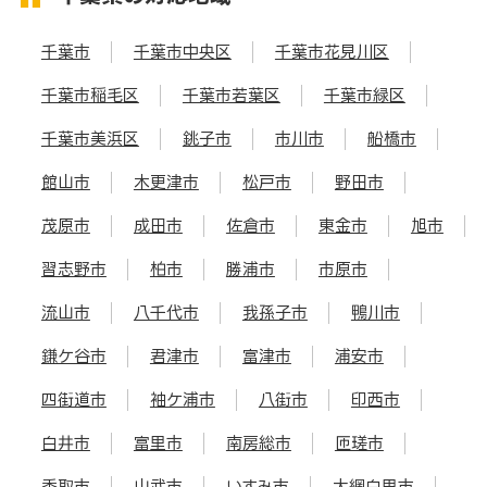
千葉市
千葉市中央区
千葉市花見川区
千葉市稲毛区
千葉市若葉区
千葉市緑区
千葉市美浜区
銚子市
市川市
船橋市
館山市
木更津市
松戸市
野田市
茂原市
成田市
佐倉市
東金市
旭市
習志野市
柏市
勝浦市
市原市
流山市
八千代市
我孫子市
鴨川市
鎌ケ谷市
君津市
富津市
浦安市
四街道市
袖ケ浦市
八街市
印西市
白井市
富里市
南房総市
匝瑳市
香取市
山武市
いすみ市
大網白里市