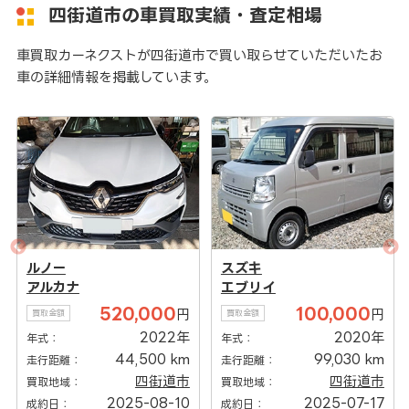
四街道市の車買取実績・査定相場
車買取カーネクストが四街道市で買い取らせていただいたお
車の詳細情報を掲載しています。
ルノー
スズキ
アルカナ
エブリイ
520,000
100,000
円
円
買取金額
買取金額
2022年
2020年
年式：
年式：
44,500 km
99,030 km
走行距離：
走行距離：
四街道市
四街道市
買取地域：
買取地域：
2025-08-10
2025-07-17
成約日：
成約日：