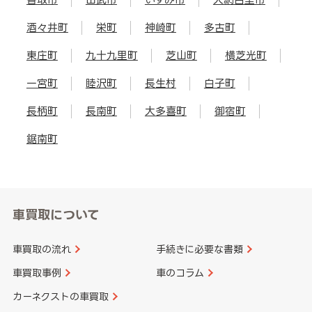
酒々井町
栄町
神崎町
多古町
東庄町
九十九里町
芝山町
横芝光町
一宮町
睦沢町
長生村
白子町
長柄町
長南町
大多喜町
御宿町
鋸南町
車買取について
車買取の流れ
手続きに必要な書類
車買取事例
車のコラム
カーネクストの車買取