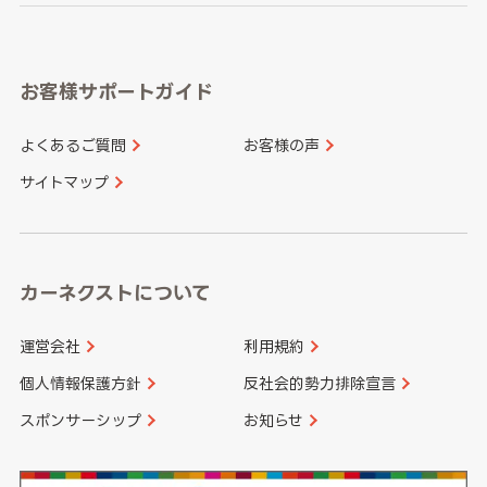
岐阜県
静岡県
奈良県
三重県
岡山県
広島県
福岡県
佐賀県
愛知県
和歌山県
お客様サポートガイド
山口県
徳島県
長崎県
熊本県
よくあるご質問
お客様の声
香川県
愛媛県
大分県
宮崎県
サイトマップ
高知県
鹿児島県
沖縄県
カーネクストについて
運営会社
利用規約
個人情報保護方針
反社会的勢力排除宣言
スポンサーシップ
お知らせ