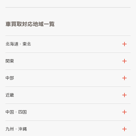
車買取対応地域一覧
北海道・東北
北海道
青森県
関東
岩手県
宮城県
茨城県
栃木県
中部
秋田県
山形県
群馬県
埼玉県
新潟県
富山県
近畿
福島県
千葉県
東京都
石川県
福井県
大阪府
兵庫県
中国・四国
神奈川県
山梨県
長野県
京都府
滋賀県
鳥取県
島根県
九州・沖縄