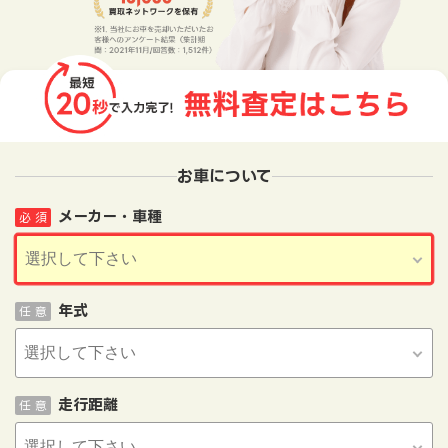
お車について
メーカー・車種
必 須
年式
任 意
走行距離
任 意