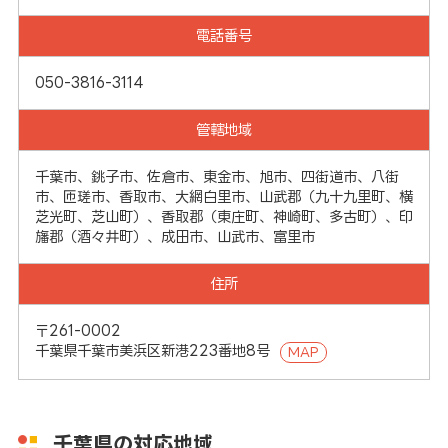
電話番号
050-3816-3114
管轄地域
千葉市、銚子市、佐倉市、東金市、旭市、四街道市、八街
市、匝瑳市、香取市、大網白里市、山武郡（九十九里町、横
芝光町、芝山町）、香取郡（東庄町、神崎町、多古町）、印
旛郡（酒々井町）、成田市、山武市、富里市
住所
〒261-0002
千葉県千葉市美浜区新港223番地8号
MAP
千葉県の対応地域