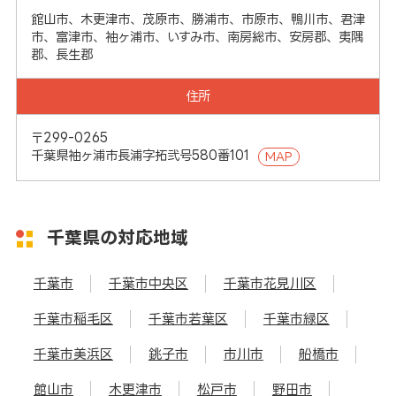
館山市、木更津市、茂原市、勝浦市、市原市、鴨川市、君津
市、富津市、袖ヶ浦市、いすみ市、南房総市、安房郡、夷隅
郡、長生郡
住所
〒299-0265
千葉県袖ヶ浦市長浦字拓弐号580番101
MAP
千葉県の対応地域
千葉市
千葉市中央区
千葉市花見川区
千葉市稲毛区
千葉市若葉区
千葉市緑区
千葉市美浜区
銚子市
市川市
船橋市
館山市
木更津市
松戸市
野田市