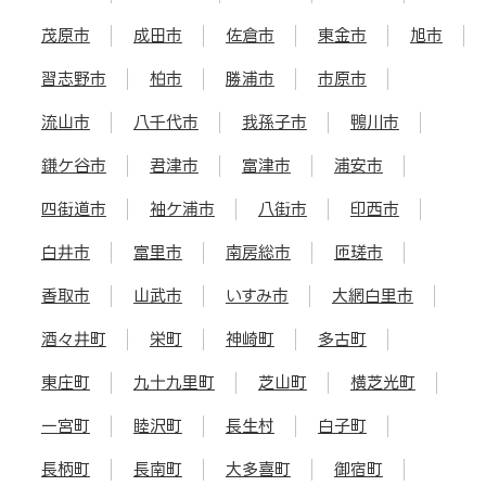
茂原市
成田市
佐倉市
東金市
旭市
習志野市
柏市
勝浦市
市原市
流山市
八千代市
我孫子市
鴨川市
鎌ケ谷市
君津市
富津市
浦安市
四街道市
袖ケ浦市
八街市
印西市
白井市
富里市
南房総市
匝瑳市
香取市
山武市
いすみ市
大網白里市
酒々井町
栄町
神崎町
多古町
東庄町
九十九里町
芝山町
横芝光町
一宮町
睦沢町
長生村
白子町
長柄町
長南町
大多喜町
御宿町