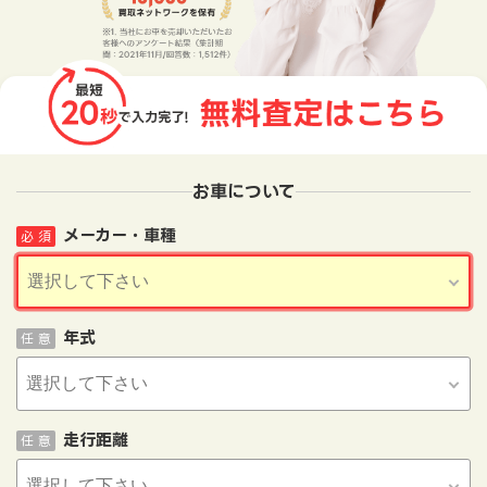
お車について
メーカー・車種
必 須
年式
任 意
走行距離
任 意