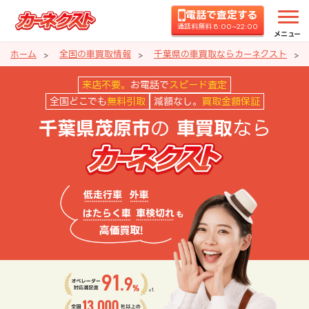
電話で査定する
通話料無料 8:00~22:00
メニュー
ホーム
全国の車買取情報
千葉県の車買取ならカーネクスト
千葉県茂原市の車買取ならカーネ
来店不要。
お電話で
スピード査定
全国どこでも
無料引取
減額なし。
買取金額保証
の
なら
千葉県茂原市
車買取