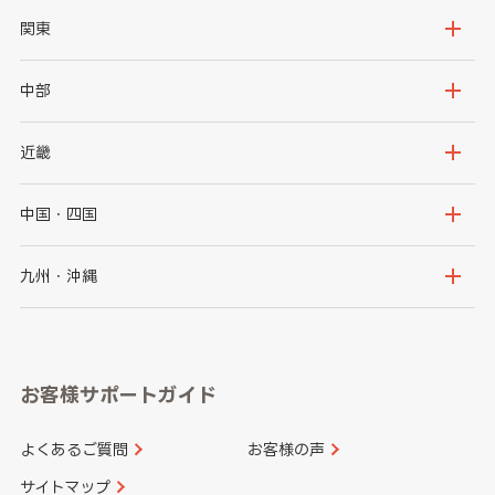
北海道
青森県
関東
岩手県
宮城県
茨城県
栃木県
中部
秋田県
山形県
群馬県
埼玉県
新潟県
富山県
近畿
福島県
千葉県
東京都
石川県
福井県
大阪府
兵庫県
中国・四国
神奈川県
山梨県
長野県
京都府
滋賀県
鳥取県
島根県
九州・沖縄
岐阜県
静岡県
奈良県
三重県
岡山県
広島県
福岡県
佐賀県
愛知県
和歌山県
お客様サポートガイド
山口県
徳島県
長崎県
熊本県
よくあるご質問
お客様の声
香川県
愛媛県
大分県
宮崎県
サイトマップ