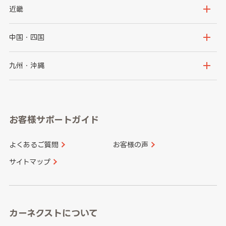
秋田県
山形県
群馬県
埼玉県
新潟県
富山県
近畿
福島県
千葉県
東京都
石川県
福井県
大阪府
兵庫県
中国・四国
神奈川県
山梨県
長野県
京都府
滋賀県
鳥取県
島根県
九州・沖縄
岐阜県
静岡県
奈良県
三重県
岡山県
広島県
福岡県
佐賀県
愛知県
和歌山県
お客様サポートガイド
山口県
徳島県
長崎県
熊本県
よくあるご質問
お客様の声
香川県
愛媛県
大分県
宮崎県
サイトマップ
高知県
鹿児島県
沖縄県
カーネクストについて