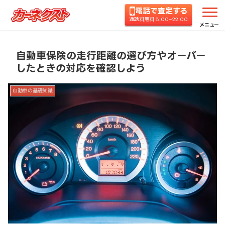
電話で査定する
ホーム
コラムTOP
自動車の基礎知識
自動車保
通話料無料 8:00~22:00
メニュー
自動車保険の走行距離の選び方やオーバー
したときの対応を確認しよう
自動車の基礎知識