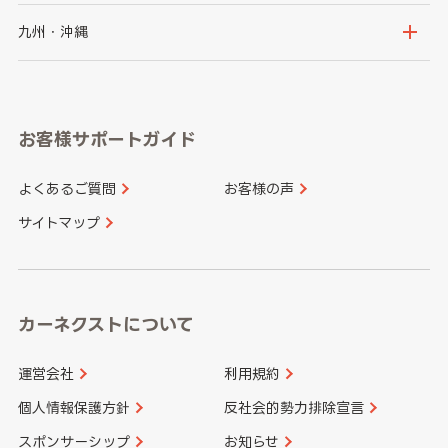
神奈川県
山梨県
長野県
京都府
滋賀県
鳥取県
島根県
九州・沖縄
岐阜県
静岡県
奈良県
三重県
岡山県
広島県
福岡県
佐賀県
愛知県
和歌山県
お客様サポートガイド
山口県
徳島県
長崎県
熊本県
よくあるご質問
お客様の声
香川県
愛媛県
大分県
宮崎県
サイトマップ
高知県
鹿児島県
沖縄県
カーネクストについて
運営会社
利用規約
個人情報保護方針
反社会的勢力排除宣言
スポンサーシップ
お知らせ