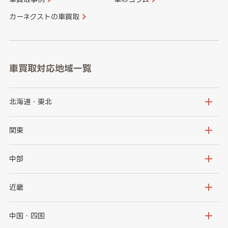
カーネクストの車買取
車買取対応地域一覧
北海道・東北
北海道
青森県
関東
岩手県
宮城県
茨城県
栃木県
中部
秋田県
山形県
群馬県
埼玉県
新潟県
富山県
近畿
福島県
千葉県
東京都
石川県
福井県
大阪府
兵庫県
中国・四国