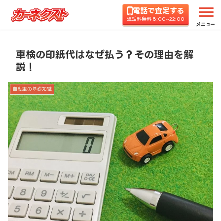
電話で査定する
ホーム
コラムTOP
自動車の基礎知識
車検の印
通話料無料 8:00~22:00
メニュー
車検の印紙代はなぜ払う？その理由を解
説！
自動車の基礎知識