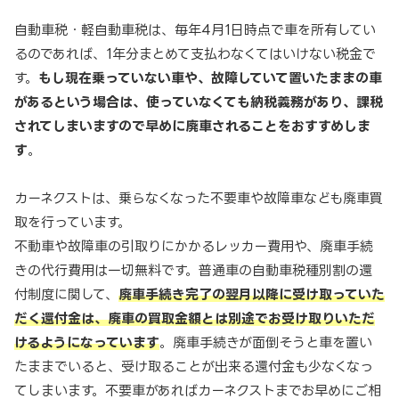
自動車税・軽自動車税は、毎年4月1日時点で車を所有してい
るのであれば、1年分まとめて支払わなくてはいけない税金で
す。
もし現在乗っていない車や、故障していて置いたままの車
があるという場合は、使っていなくても納税義務があり、課税
されてしまいますので早めに廃車されることをおすすめしま
す
。
カーネクストは、乗らなくなった不要車や故障車なども廃車買
取を行っています。
不動車や故障車の引取りにかかるレッカー費用や、廃車手続
きの代行費用は一切無料です。普通車の自動車税種別割の還
付制度に関して、
廃車手続き完了の翌月以降に受け取っていた
だく還付金は、廃車の買取金額とは別途でお受け取りいただ
けるようになっています
。廃車手続きが面倒そうと車を置い
たままでいると、受け取ることが出来る還付金も少なくなっ
てしまいます。不要車があればカーネクストまでお早めにご相