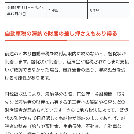
令和4年1月1日～令和4
2.4%
8.7%
年12月31日
自動車税の滞納で財産の差し押さえもあり得る
前述のとおり自動車税を納付期限内に納めないと、督促状が
到着します。督促状が到着し、延滞金が追税されてもまだ支払
いが確認できなかった場合、最終通告の通り、滞納処分を受
ける可能性があります。
国税徴収法により、滞納処分の際、官公庁・金融機関・取引
先など滞納者の財産を占有する第三者への質問や検査などの
財産調査が認められています。さらに地方税法によって、督促
状の発付から10日経過しても納税が滞納のままであれば、納
税者の財産（給与や預貯金、生命保険、不動産、自動車な