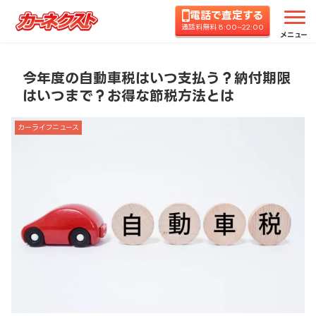
電話で査定する
ホーム
コラムTOP
カーライフニュース
今年度
通話料無料 8:00~22:00
メニュー
今年度の自動車税はいつ支払う？納付期限
はいつまで？お得な節税方法とは
カーライフニュース