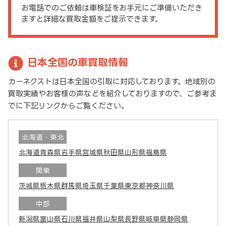
お電話でのご依頼は車検証をお手元にご準備いただき
ますと詳細な買取金額をご提示できます。
日本全国の車買取情報
カーネクストは日本全国の引取に対応しております。地域別の
買取実績やお客様の声などを紹介しておりますので、ご参考ま
でに下記リンクからご覧ください。
北海道・東北
北海道
青森県
岩手県
宮城県
秋田県
山形県
福島県
関東
茨城県
栃木県
群馬県
埼玉県
千葉県
東京都
神奈川県
中部
新潟県
富山県
石川県
福井県
山梨県
長野県
岐阜県
静岡県