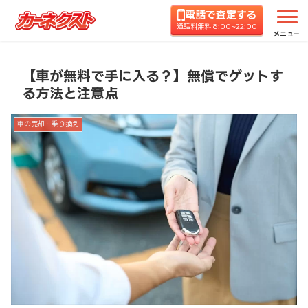
電話で査定する
ホーム
コラムTOP
車の売却・乗り換え
【車が
通話料無料 8:00~22:00
メニュー
【車が無料で手に入る？】無償でゲットす
る方法と注意点
車の売却・乗り換え