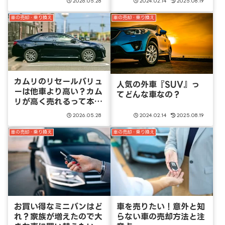
2026.05.28
2024.02.14
2025.08.19
車の売却・乗り換え
車の売却・乗り換え
カムリのリセールバリュ
人気の外車『SUV』っ
ーは他車より高い？カム
てどんな車なの？
リが高く売れるって本
当？
2026.05.28
2024.02.14
2025.08.19
車の売却・乗り換え
車の売却・乗り換え
お買い得なミニバンはど
車を売りたい！意外と知
れ？家族が増えたので大
らない車の売却方法と注