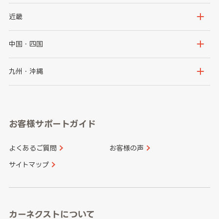
秋田県
山形県
群馬県
埼玉県
新潟県
富山県
近畿
福島県
千葉県
東京都
石川県
福井県
大阪府
兵庫県
中国・四国
神奈川県
山梨県
長野県
京都府
滋賀県
鳥取県
島根県
九州・沖縄
岐阜県
静岡県
奈良県
三重県
岡山県
広島県
福岡県
佐賀県
愛知県
和歌山県
お客様サポートガイド
山口県
徳島県
長崎県
熊本県
よくあるご質問
お客様の声
香川県
愛媛県
大分県
宮崎県
サイトマップ
高知県
鹿児島県
沖縄県
カーネクストについて