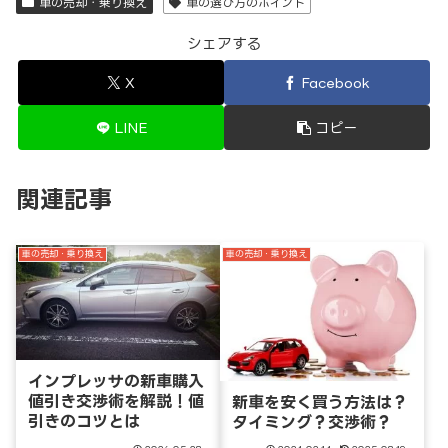
車の売却・乗り換え
車の選び方のポイント
シェアする
X
Facebook
LINE
コピー
関連記事
車の売却・乗り換え
車の売却・乗り換え
インプレッサの新車購入
値引き交渉術を解説！値
新車を安く買う方法は？
引きのコツとは
タイミング？交渉術？