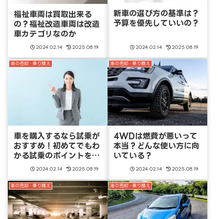
新車の選び方の基準は？
福祉車両は買取出来る
予算を優先していいの？
の？福祉改造車両は改造
車カテゴリなのか
2024.02.14
2025.08.19
2024.02.14
2025.08.19
車の売却・乗り換え
車の売却・乗り換え
車を購入するなら試乗が
4WDは燃費が悪いって
おすすめ！初めてでもわ
本当？どんな使い方に向
かる試乗のポイントを確
いている？
認しよう
2024.02.14
2025.08.19
2024.02.14
2025.08.19
車の売却・乗り換え
車の売却・乗り換え