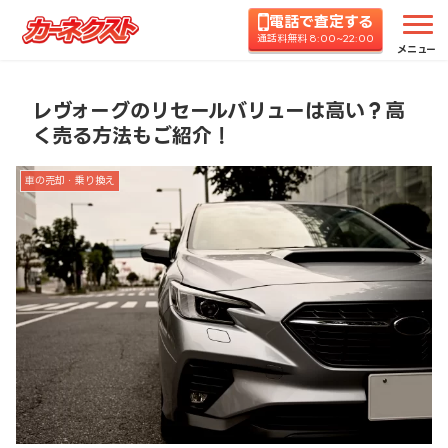
電話で査定する
ホーム
コラムTOP
車の売却・乗り換え
レヴォ
通話料無料 8:00~22:00
メニュー
レヴォーグのリセールバリューは高い？高
く売る方法もご紹介！
車の売却・乗り換え