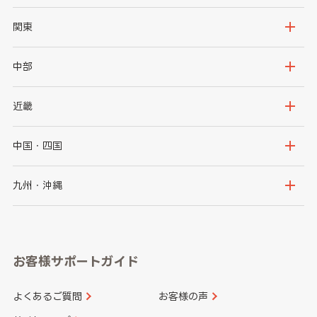
北海道
青森県
関東
岩手県
宮城県
茨城県
栃木県
中部
秋田県
山形県
群馬県
埼玉県
新潟県
富山県
近畿
福島県
千葉県
東京都
石川県
福井県
大阪府
兵庫県
中国・四国
神奈川県
山梨県
長野県
京都府
滋賀県
鳥取県
島根県
九州・沖縄
岐阜県
静岡県
奈良県
三重県
岡山県
広島県
福岡県
佐賀県
愛知県
和歌山県
お客様サポートガイド
山口県
徳島県
長崎県
熊本県
よくあるご質問
お客様の声
香川県
愛媛県
大分県
宮崎県