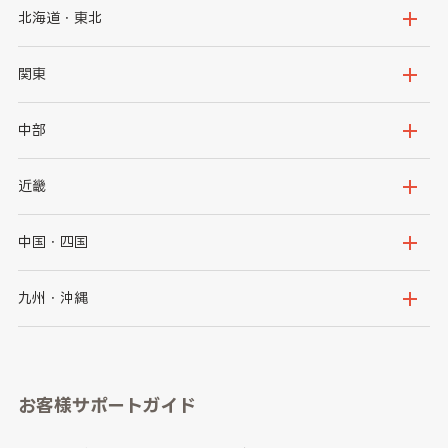
北海道・東北
北海道
青森県
関東
岩手県
宮城県
茨城県
栃木県
中部
秋田県
山形県
群馬県
埼玉県
新潟県
富山県
近畿
福島県
千葉県
東京都
石川県
福井県
大阪府
兵庫県
中国・四国
神奈川県
山梨県
長野県
京都府
滋賀県
鳥取県
島根県
九州・沖縄
岐阜県
静岡県
奈良県
三重県
岡山県
広島県
福岡県
佐賀県
愛知県
和歌山県
お客様サポートガイド
山口県
徳島県
長崎県
熊本県