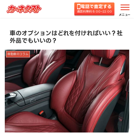
電話で査定する
ホーム
コラムTOP
自動車のコラム
車のオプシ
通話料無料 8:00~22:00
メニュー
車のオプションはどれを付ければいい？社
外品でもいいの？
自動車のコラム