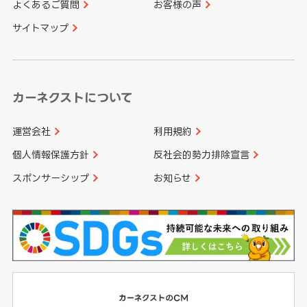
よくあるご質問
お客様の声
香川県
愛媛県
大分県
宮崎県
サイトマップ
高知県
鹿児島県
沖縄県
カーネクストについて
運営会社
利用規約
個人情報保護方針
反社会的勢力排除宣言
スポンサーシップ
お知らせ