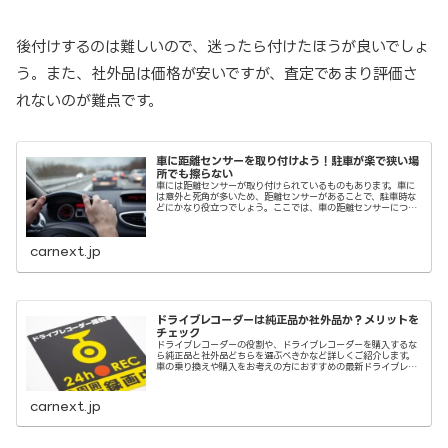
後付けするのは難しいので、迷ったら付けたほうが良いでしょ
う。また、社外品は価格が安いですが、査定であまり評価さ
れないのが難点です。
車に距離センサーを取り付けよう！駐車が楽で狭い場
所でも擦らない
車には距離センサーが取り付けられているものもあります。車に
は意外と死角が多いため、距離センサーがあることで、駐車時な
どにかなり役立つでしょう。ここでは、車の距離センサーについ
て詳しく説明していきます。
carnext.jp
ドライブレコーダーは純正品か社外品か？メリットを
チェック
ドライブレコーダーの役割や、ドライブレコーダーを購入するな
ら純正品と社外品どちらを選ぶべきかなど詳しくご紹介します。
車の乗り換えや購入をお考えの方におすすめの最新ドライブレコ
ーダーもご紹介していますので、ぜひ参考にご覧ください。
carnext.jp