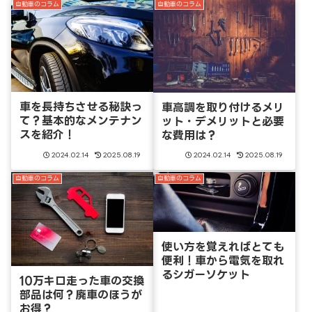
自動車のコラム
自動車のコラム
車を長持ちさせる秘訣っ
車高調を取り付けるメリ
て？基本的なメンテナン
ット・デメリットと必要
スを紹介！
な費用は？
2024.02.14
2025.08.19
2024.02.14
2025.08.19
自動車のコラム
自動車のコラム
使い方を覚えればとても
便利！車から電気を取れ
るシガーソケット
10万キロ走った車の交換
部品は何？廃車のほうが
お得？