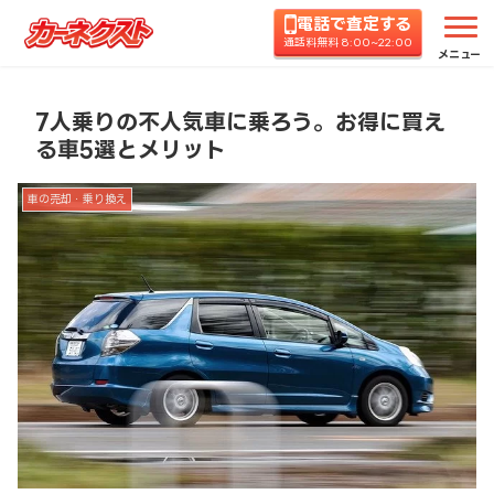
電話で査定する
ホーム
コラムTOP
車の売却・乗り換え
7人乗
通話料無料 8:00~22:00
メニュー
7人乗りの不人気車に乗ろう。お得に買え
る車5選とメリット
車の売却・乗り換え