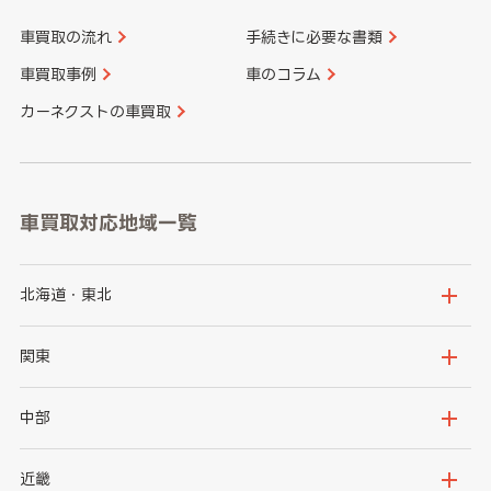
車買取の流れ
手続きに必要な書類
車買取事例
車のコラム
カーネクストの車買取
車買取対応地域一覧
北海道・東北
北海道
青森県
関東
岩手県
宮城県
茨城県
栃木県
中部
秋田県
山形県
群馬県
埼玉県
新潟県
富山県
近畿