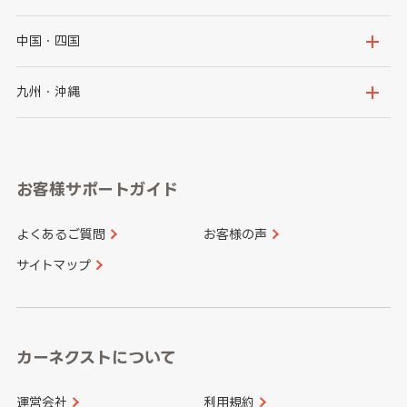
福島県
千葉県
東京都
石川県
福井県
大阪府
兵庫県
中国・四国
神奈川県
山梨県
長野県
京都府
滋賀県
鳥取県
島根県
九州・沖縄
岐阜県
静岡県
奈良県
三重県
岡山県
広島県
福岡県
佐賀県
愛知県
和歌山県
お客様サポートガイド
山口県
徳島県
長崎県
熊本県
よくあるご質問
お客様の声
香川県
愛媛県
大分県
宮崎県
サイトマップ
高知県
鹿児島県
沖縄県
カーネクストについて
運営会社
利用規約