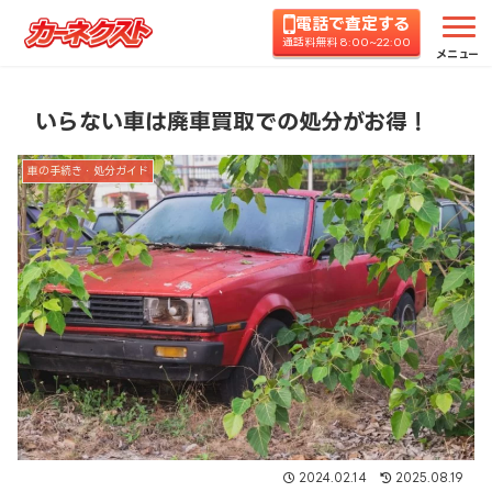
電話で査定する
ホーム
コラムTOP
車の手続き・処分ガイド
い
通話料無料 8:00~22:00
メニュー
いらない車は廃車買取での処分がお得！
車の手続き・処分ガイド
2024.02.14
2025.08.19