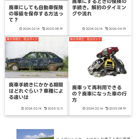
廃車にするときの保険の
手続き。解約のタイミン
廃車にしても自動車保険
グや流れ
の等級を保存する方法っ
て？
2024.02.14
2025.08.19
2024.02.14
2026.04.15
車の手続き・処分ガイド
車の手続き・処分ガイド
廃車手続きにかかる期間
廃車って再利用できる
はどれぐらい？車種によ
の？廃車になった車の行
る違いは
方
2024.02.14
2025.12.11
2024.02.14
2025.08.19