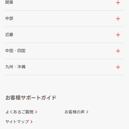
北海道
青森県
関東
岩手県
宮城県
茨城県
栃木県
中部
秋田県
山形県
群馬県
埼玉県
新潟県
富山県
近畿
福島県
千葉県
東京都
石川県
福井県
大阪府
兵庫県
中国・四国
神奈川県
山梨県
長野県
京都府
滋賀県
鳥取県
島根県
九州・沖縄
岐阜県
静岡県
奈良県
三重県
岡山県
広島県
福岡県
佐賀県
愛知県
和歌山県
お客様サポートガイド
山口県
徳島県
長崎県
熊本県
よくあるご質問
お客様の声
香川県
愛媛県
大分県
宮崎県
サイトマップ
高知県
鹿児島県
沖縄県