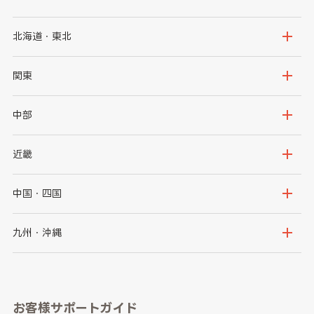
北海道・東北
北海道
青森県
関東
岩手県
宮城県
茨城県
栃木県
中部
秋田県
山形県
群馬県
埼玉県
新潟県
富山県
近畿
福島県
千葉県
東京都
石川県
福井県
大阪府
兵庫県
中国・四国
神奈川県
山梨県
長野県
京都府
滋賀県
鳥取県
島根県
九州・沖縄
岐阜県
静岡県
奈良県
三重県
岡山県
広島県
福岡県
佐賀県
愛知県
和歌山県
お客様サポートガイド
山口県
徳島県
長崎県
熊本県