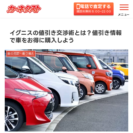
電話で査定する
ホーム
コラムTOP
車の売却・乗り換え
イグニ
通話料無料 8:00~22:00
メニュー
イグニスの値引き交渉術とは？値引き情報
で車をお得に購入しよう
車の売却・乗り換え