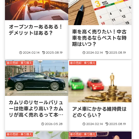
オープンカーあるある！
車を高く売りたい！中古
デメリットはある？
車を売るならベストな時
期はいつ？
2024.02.14
2025.08.19
2024.02.14
2025.08.19
車の売却・乗り換え
車の売却・乗り換え
カムリのリセールバリュ
ーは他車より高い？カム
アメ車にかかる維持費は
リが高く売れるって本
どのくらい？
当？
2026.05.28
2024.02.14
2025.08.19
車の売却・乗り換え
車の売却・乗り換え