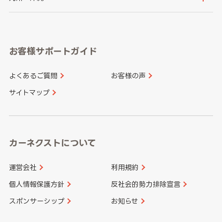
岐阜県
静岡県
奈良県
三重県
岡山県
広島県
福岡県
佐賀県
愛知県
和歌山県
お客様サポートガイド
山口県
徳島県
長崎県
熊本県
よくあるご質問
お客様の声
香川県
愛媛県
大分県
宮崎県
サイトマップ
高知県
鹿児島県
沖縄県
カーネクストについて
運営会社
利用規約
個人情報保護方針
反社会的勢力排除宣言
スポンサーシップ
お知らせ