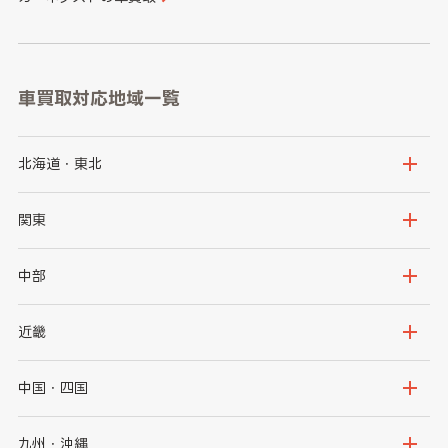
車買取対応地域一覧
北海道・東北
北海道
青森県
関東
岩手県
宮城県
茨城県
栃木県
中部
秋田県
山形県
群馬県
埼玉県
新潟県
富山県
近畿
福島県
千葉県
東京都
石川県
福井県
大阪府
兵庫県
中国・四国
神奈川県
山梨県
長野県
京都府
滋賀県
鳥取県
島根県
九州・沖縄