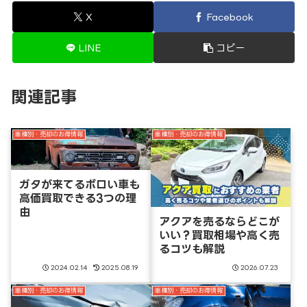
X
Facebook
LINE
コピー
関連記事
車種別・売却のお得情報
車種別・売却のお得情報
ガタが来てるボロい車も
高価買取できる3つの理
由
アクアを売るならどこが
いい？買取相場や高く売
るコツも解説
2024.02.14
2025.08.19
2026.07.23
車種別・売却のお得情報
車種別・売却のお得情報