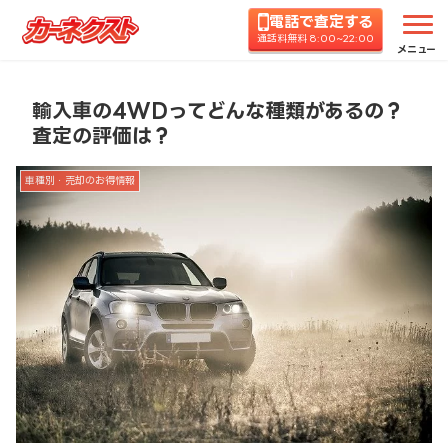
電話で査定する
ホーム
コラムTOP
車種別・売却のお得情報
輸
通話料無料 8:00~22:00
メニュー
輸入車の4WDってどんな種類があるの？
査定の評価は？
車種別・売却のお得情報