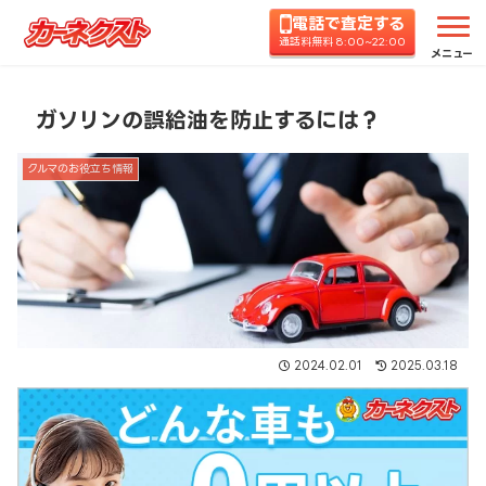
電話で査定する
ホーム
コラムTOP
クルマのお役立ち情報
ガソ
通話料無料 8:00~22:00
メニュー
ガソリンの誤給油を防止するには？
クルマのお役立ち情報
2024.02.01
2025.03.18