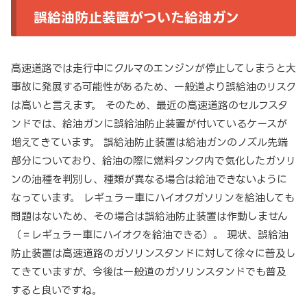
誤給油防止装置がついた給油ガン
高速道路では走行中にクルマのエンジンが停止してしまうと大
事故に発展する可能性があるため、一般道より誤給油のリスク
は高いと言えます。 そのため、最近の高速道路のセルフスタ
ンドでは、給油ガンに誤給油防止装置が付いているケースが
増えてきています。 誤給油防止装置は給油ガンのノズル先端
部分についており、給油の際に燃料タンク内で気化したガソリ
ンの油種を判別し、種類が異なる場合は給油できないように
なっています。 レギュラー車にハイオクガソリンを給油しても
問題はないため、その場合は誤給油防止装置は作動しません
（＝レギュラー車にハイオクを給油できる）。 現状、誤給油
防止装置は高速道路のガソリンスタンドに対して徐々に普及し
てきていますが、今後は一般道のガソリンスタンドでも普及
すると良いですね。