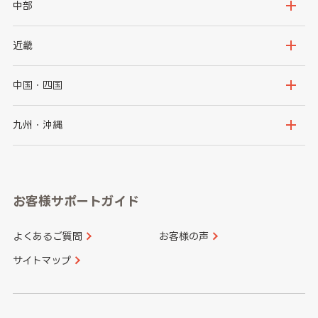
岩手県
宮城県
茨城県
栃木県
中部
秋田県
山形県
群馬県
埼玉県
新潟県
富山県
近畿
福島県
千葉県
東京都
石川県
福井県
大阪府
兵庫県
中国・四国
神奈川県
山梨県
長野県
京都府
滋賀県
鳥取県
島根県
九州・沖縄
岐阜県
静岡県
奈良県
三重県
岡山県
広島県
福岡県
佐賀県
愛知県
和歌山県
お客様サポートガイド
山口県
徳島県
長崎県
熊本県
よくあるご質問
お客様の声
香川県
愛媛県
大分県
宮崎県
サイトマップ
高知県
鹿児島県
沖縄県