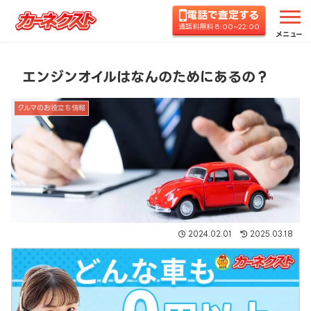
電話で査定する
ホーム
コラムTOP
クルマのお役立ち情報
エン
通話料無料 8:00~22:00
メニュー
エンジンオイルはなんのためにあるの？
クルマのお役立ち情報
2024.02.01
2025.03.18