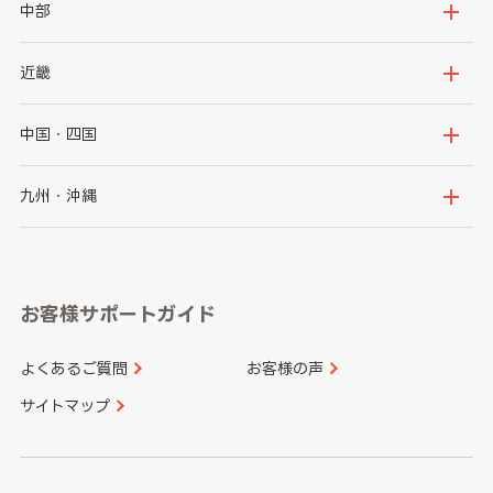
岩手県
宮城県
茨城県
栃木県
中部
秋田県
山形県
群馬県
埼玉県
新潟県
富山県
近畿
福島県
千葉県
東京都
石川県
福井県
大阪府
兵庫県
中国・四国
神奈川県
山梨県
長野県
京都府
滋賀県
鳥取県
島根県
九州・沖縄
岐阜県
静岡県
奈良県
三重県
岡山県
広島県
福岡県
佐賀県
愛知県
和歌山県
お客様サポートガイド
山口県
徳島県
長崎県
熊本県
よくあるご質問
お客様の声
香川県
愛媛県
大分県
宮崎県
サイトマップ
高知県
鹿児島県
沖縄県