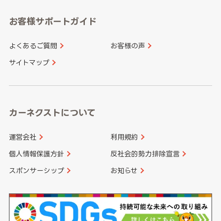
愛知県
和歌山県
お客様サポートガイド
山口県
徳島県
長崎県
熊本県
よくあるご質問
お客様の声
香川県
愛媛県
大分県
宮崎県
サイトマップ
高知県
鹿児島県
沖縄県
カーネクストについて
運営会社
利用規約
個人情報保護方針
反社会的勢力排除宣言
スポンサーシップ
お知らせ