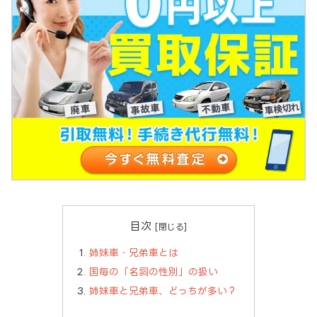
目次
姉妹車・兄弟車とは
国毎の「名詞の性別」の扱い
姉妹車と兄弟車、どっちが多い？