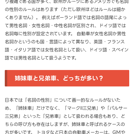
り複雑である国が多く、欧州がルーツにあるアメリカでも名詞
の性別のルールはあります（ただし欧州ほどはルールは細か
くありません）。 例えばポーランド語では名詞の語尾によっ
て男性名詞・女性名詞・中性名詞が区別され、ドイツ語では
名詞毎に性別が設定されています。 自動車が女性名詞か男性
名詞かというのも国・言語によって異なり、英語・フランス
語・イタリア語では女性名詞として扱い、ドイツ語・スペイン
語では男性名詞として扱うようです。
姉妹車と兄弟車、どっちが多い？
日本では「名詞の性別」について画一的なルールがないた
め、「姉妹車」だけでなく、「マークII三兄弟」や「パルサー
三兄弟」といった「兄弟車」として扱われる場合もあり、ど
ちらの呼び方も存在はしますが、姉妹車と呼ばれるケースの
方が多いです。 トヨタなど日本の自動車メーカーは、GMや