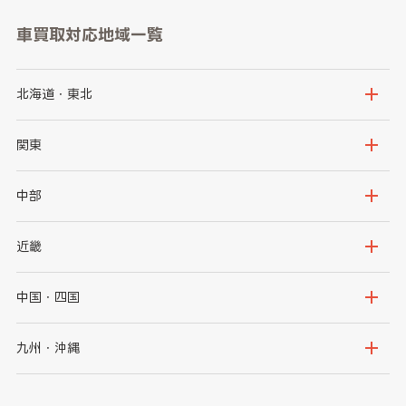
車買取対応地域一覧
北海道・東北
北海道
青森県
関東
岩手県
宮城県
茨城県
栃木県
中部
秋田県
山形県
群馬県
埼玉県
新潟県
富山県
近畿
福島県
千葉県
東京都
石川県
福井県
大阪府
兵庫県
中国・四国
神奈川県
山梨県
長野県
京都府
滋賀県
鳥取県
島根県
九州・沖縄
岐阜県
静岡県
奈良県
三重県
岡山県
広島県
福岡県
佐賀県