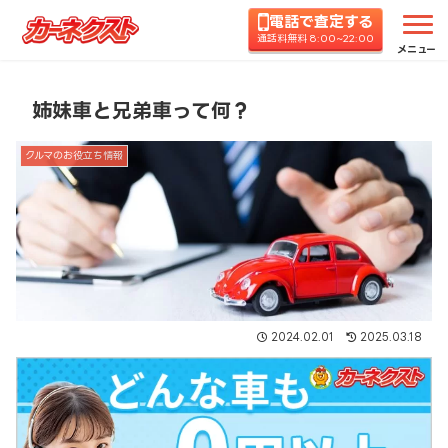
電話で査定する
ホーム
コラムTOP
クルマのお役立ち情報
姉妹
通話料無料 8:00~22:00
メニュー
姉妹車と兄弟車って何？
クルマのお役立ち情報
2024.02.01
2025.03.18