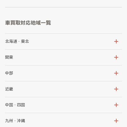
車買取対応地域一覧
北海道・東北
北海道
青森県
関東
岩手県
宮城県
茨城県
栃木県
中部
秋田県
山形県
群馬県
埼玉県
新潟県
富山県
近畿
福島県
千葉県
東京都
石川県
福井県
大阪府
兵庫県
中国・四国
神奈川県
山梨県
長野県
京都府
滋賀県
鳥取県
島根県
九州・沖縄