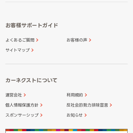
岐阜県
静岡県
奈良県
三重県
岡山県
広島県
福岡県
佐賀県
愛知県
和歌山県
お客様サポートガイド
山口県
徳島県
長崎県
熊本県
よくあるご質問
お客様の声
香川県
愛媛県
大分県
宮崎県
サイトマップ
高知県
鹿児島県
沖縄県
カーネクストについて
運営会社
利用規約
個人情報保護方針
反社会的勢力排除宣言
スポンサーシップ
お知らせ