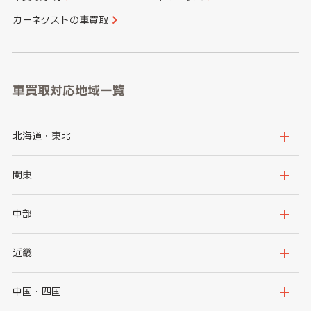
カーネクストの車買取
車買取対応地域一覧
北海道・東北
北海道
青森県
関東
岩手県
宮城県
茨城県
栃木県
中部
秋田県
山形県
群馬県
埼玉県
新潟県
富山県
近畿
福島県
千葉県
東京都
石川県
福井県
大阪府
兵庫県
中国・四国