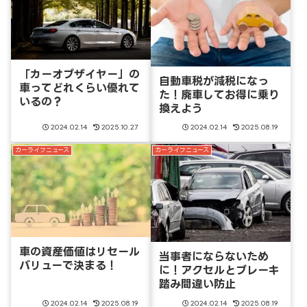
「カーオブザイヤー」の
自動車税が減税になっ
車ってどれくらい優れて
た！廃車してお得に乗り
いるの？
換えよう
2024.02.14
2025.10.27
2024.02.14
2025.08.19
カーライフニュース
カーライフニュース
車の資産価値はリセール
当事者にならないため
バリューで決まる！
に！アクセルとブレーキ
踏み間違い防止
2024.02.14
2025.08.19
2024.02.14
2025.08.19