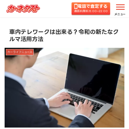
電話で査定する
ホーム
コラムTOP
カーライフニュース
車内テ
通話料無料 8:00~22:00
メニュー
車内テレワークは出来る？令和の新たなク
ルマ活用方法
カーライフニュース