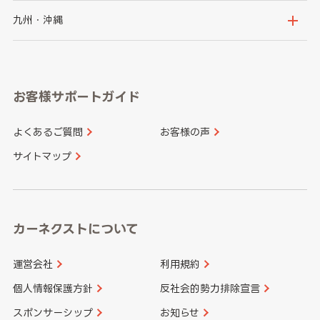
神奈川県
山梨県
長野県
京都府
滋賀県
鳥取県
島根県
九州・沖縄
岐阜県
静岡県
奈良県
三重県
岡山県
広島県
福岡県
佐賀県
愛知県
和歌山県
お客様サポートガイド
山口県
徳島県
長崎県
熊本県
よくあるご質問
お客様の声
香川県
愛媛県
大分県
宮崎県
サイトマップ
高知県
鹿児島県
沖縄県
カーネクストについて
運営会社
利用規約
個人情報保護方針
反社会的勢力排除宣言
スポンサーシップ
お知らせ