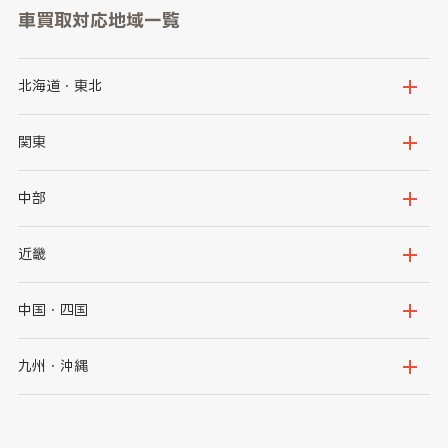
車買取対応地域一覧
北海道・東北
北海道
青森県
関東
岩手県
宮城県
茨城県
栃木県
中部
秋田県
山形県
群馬県
埼玉県
新潟県
富山県
近畿
福島県
千葉県
東京都
石川県
福井県
大阪府
兵庫県
中国・四国
神奈川県
山梨県
長野県
京都府
滋賀県
鳥取県
島根県
九州・沖縄
岐阜県
静岡県
奈良県
三重県
岡山県
広島県
福岡県
佐賀県