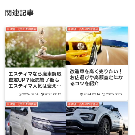
関連記事
車種別・売却のお得情報
車種別・売却のお得情報
改造車を高く売りたい！
エスティマなら廃車買取
お店選びや高額査定にな
査定UP？販売終了後も
るコツを紹介
エスティマ人気は衰え
ず！
2024.02.14
2025.08.19
2024.02.14
2025.08.19
車種別・売却のお得情報
車種別・売却のお得情報