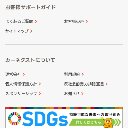
愛知県
和歌山県
お客様サポートガイド
山口県
徳島県
長崎県
熊本県
よくあるご質問
お客様の声
香川県
愛媛県
大分県
宮崎県
サイトマップ
高知県
鹿児島県
沖縄県
カーネクストについて
運営会社
利用規約
個人情報保護方針
反社会的勢力排除宣言
スポンサーシップ
お知らせ