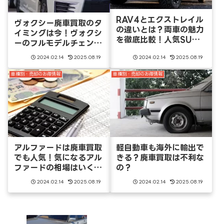
RAV4とエクストレイル
ヴォクシー廃車買取のタ
の違いとは？両車の魅力
イミングは今！ヴォクシ
を徹底比較！人気SUV
ーのフルモデルチェンジ
の廃車買取情報は
はいつ
2024.02.14
2025.08.19
2024.02.14
2025.08.19
車種別・売却のお得情報
車種別・売却のお得情報
軽自動車も海外に輸出で
アルファードは廃車買取
きる？廃車買取は不利な
でも人気！気になるアル
の？
ファードの相場はいく
ら？
2024.02.14
2025.08.19
2024.02.14
2025.08.19