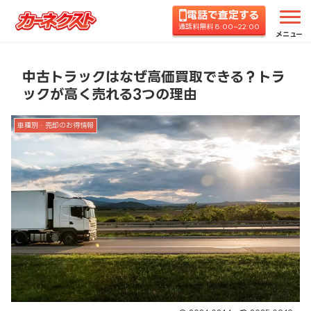
電話で査定する
ホーム
コラムTOP
車種別・売却のお得情報
中
通話料無料 8:00~22:00
メニュー
中古トラックはなぜ高価買取できる？トラ
ックが高く売れる3つの理由
車種別・売却のお得情報