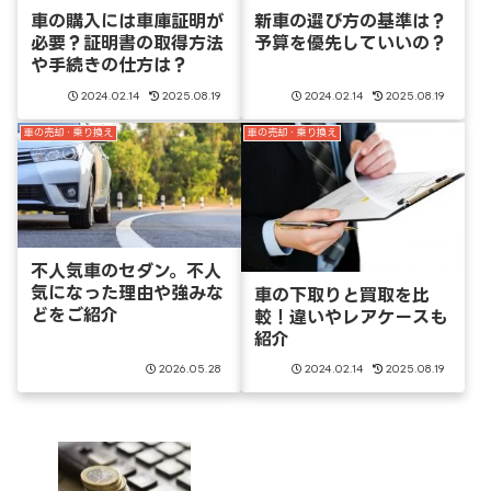
車の購入には車庫証明が
新車の選び方の基準は？
必要？証明書の取得方法
予算を優先していいの？
や手続きの仕方は？
2024.02.14
2025.08.19
2024.02.14
2025.08.19
車の売却・乗り換え
車の売却・乗り換え
不人気車のセダン。不人
気になった理由や強みな
車の下取りと買取を比
どをご紹介
較！違いやレアケースも
紹介
2026.05.28
2024.02.14
2025.08.19