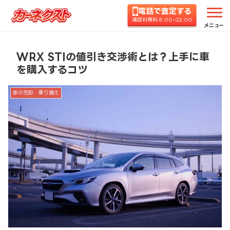
電話で査定する
ホーム
コラムTOP
車の売却・乗り換え
WRX
通話料無料 8:00~22:00
メニュー
WRX STIの値引き交渉術とは？上手に車
を購入するコツ
車の売却・乗り換え