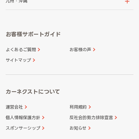
鳥取県
島根県
九州・沖縄
岐阜県
静岡県
奈良県
三重県
岡山県
広島県
福岡県
佐賀県
愛知県
和歌山県
お客様サポートガイド
山口県
徳島県
長崎県
熊本県
よくあるご質問
お客様の声
香川県
愛媛県
大分県
宮崎県
サイトマップ
高知県
鹿児島県
沖縄県
カーネクストについて
運営会社
利用規約
個人情報保護方針
反社会的勢力排除宣言
スポンサーシップ
お知らせ