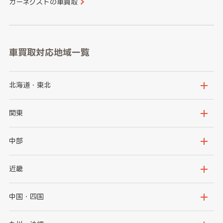
カーネクストの車買取
車買取対応地域一覧
北海道・東北
北海道
青森県
関東
岩手県
宮城県
茨城県
栃木県
中部
秋田県
山形県
群馬県
埼玉県
新潟県
富山県
近畿
福島県
千葉県
東京都
石川県
福井県
大阪府
兵庫県
中国・四国
神奈川県
山梨県
長野県
京都府
滋賀県