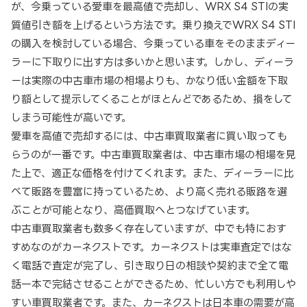
が、今乗っている愛車を最高値で売却し、WRX S4 STIの実
質値引き額を上げるという方法です。乗り換えでWRX S4 STI
の購入を検討している場合、今乗っている車をそのままディー
ラーに下取りに出す方は多いかと思います。しかし、ディーラ
ーは実際の中古車市場の相場よりも、かなり低い金額を下取
り額として提示してくることがほとんどであるため、損をして
しまう可能性が高いです。
愛車を高値で売却するには、中古車買取業者に買い取っても
らうのが一番です。中古車買取業者は、中古車市場の相場を見
た上で、適正な価格を付けてくれます。また、ディーラーに比
べて販路を豊富に持っているため、より高く売れる販路を選
ぶことが可能となり、高価買取へとつなげています。
中古車買取業者も数多く存在していますが、中でも特におす
すめなのがカーネクストです。カーネクストは実車査定ではな
く電話で査定が完了し、引き取り日の相談や契約まで全て電
話一本で完結させることができるため、忙しい方でも利用しや
すい車買取業者です。また、カーネクストは日本車の需要が高