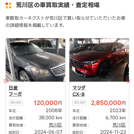
荒川区の車買取実績・査定相場
車買取カーネクストが荒川区で買い取らせていただいたお車
の詳細情報を掲載しています。
日産
マツダ
メ
フーガ
CX-8
60
120,000
2,850,000
円
円
買取金額
買取金額
買取
2008年
2023年
年式：
年式：
年式
38,000 km
6,700 km
走行距離：
走行距離：
走行
荒川区
荒川区
買取地域：
買取地域：
買取
2024-06-07
2024-11-23
成約日：
成約日：
成約