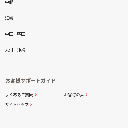
岩手県
宮城県
茨城県
栃木県
中部
秋田県
山形県
群馬県
埼玉県
新潟県
富山県
近畿
福島県
千葉県
東京都
石川県
福井県
大阪府
兵庫県
中国・四国
神奈川県
山梨県
長野県
京都府
滋賀県
鳥取県
島根県
九州・沖縄
岐阜県
静岡県
奈良県
三重県
岡山県
広島県
福岡県
佐賀県
愛知県
和歌山県
お客様サポートガイド
山口県
徳島県
長崎県
熊本県
よくあるご質問
お客様の声
香川県
愛媛県
大分県
宮崎県
サイトマップ
高知県
鹿児島県
沖縄県