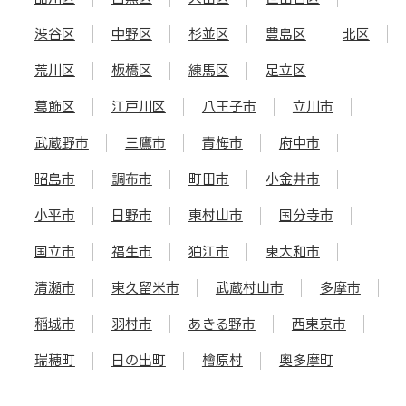
渋谷区
中野区
杉並区
豊島区
北区
荒川区
板橋区
練馬区
足立区
葛飾区
江戸川区
八王子市
立川市
武蔵野市
三鷹市
青梅市
府中市
昭島市
調布市
町田市
小金井市
小平市
日野市
東村山市
国分寺市
国立市
福生市
狛江市
東大和市
清瀬市
東久留米市
武蔵村山市
多摩市
稲城市
羽村市
あきる野市
西東京市
瑞穂町
日の出町
檜原村
奥多摩町