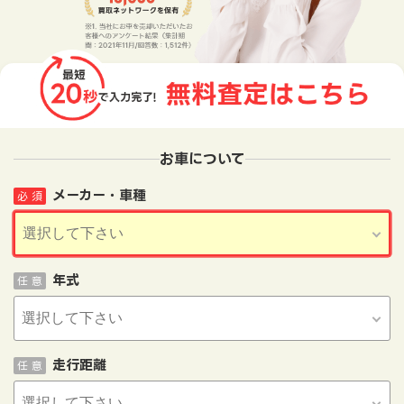
お車について
メーカー・車種
必 須
年式
任 意
走行距離
任 意