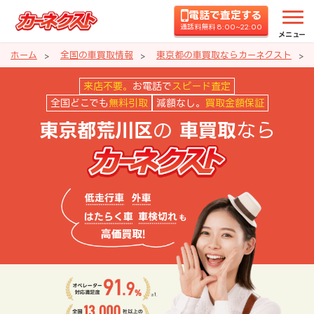
電話で査定する
通話料無料 8:00~22:00
メニュー
ホーム
全国の車買取情報
東京都の車買取ならカーネクスト
東京都荒川区の車買取ならカーネ
来店不要。
お電話で
スピード査定
全国どこでも
無料引取
減額なし。
買取金額保証
の
なら
東京都荒川区
車買取