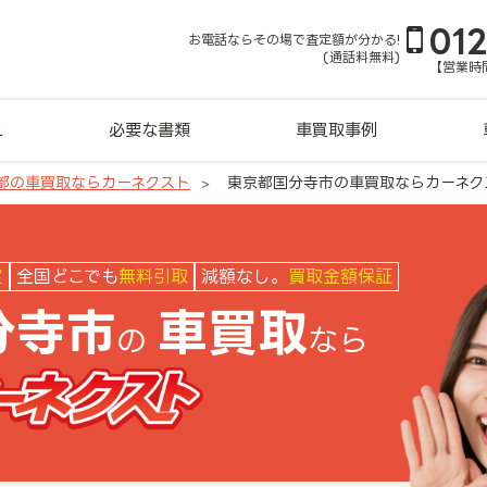
01
お電話ならその場で査定額が分かる!
(通話料無料)
【営業時間
れ
必要な書類
車買取事例
都の車買取ならカーネクスト
東京都国分寺市の車買取ならカーネク
ネクスト
定
全国どこでも
無料引取
減額なし。
買取金額保証
分寺市
車買取
の
なら