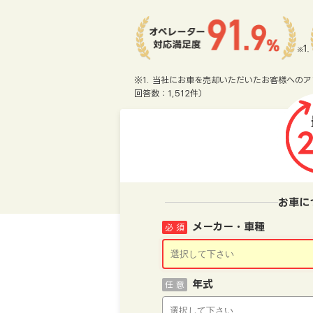
※1. 当社にお車を売却いただいたお客様へのア
回答数：1,512件）
お車に
メーカー・車種
必 須
年式
任 意