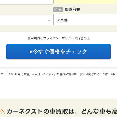
都道府県
任 意
利用規約
と
プライバシーポリシー
に同意の上
め、「SSL暗号化通信」を実現しています。お客様の情報が一般に公開されることは一切
カーネクストの車買取は
、
どんな車も