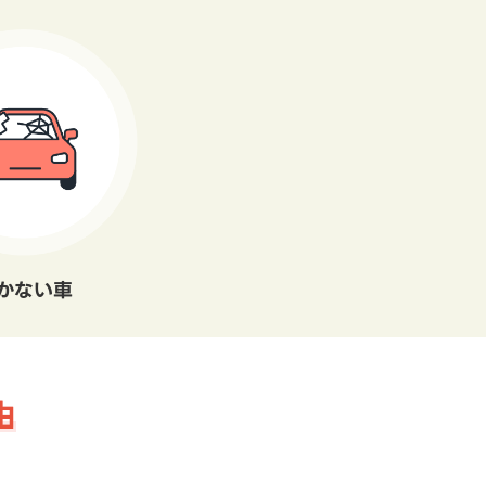
かない車
由
。