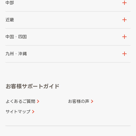
岩手県
宮城県
茨城県
栃木県
中部
秋田県
山形県
群馬県
埼玉県
新潟県
富山県
近畿
福島県
千葉県
東京都
石川県
福井県
大阪府
兵庫県
中国・四国
神奈川県
山梨県
長野県
京都府
滋賀県
鳥取県
島根県
九州・沖縄
岐阜県
静岡県
奈良県
三重県
岡山県
広島県
福岡県
佐賀県
愛知県
和歌山県
お客様サポートガイド
山口県
徳島県
長崎県
熊本県
よくあるご質問
お客様の声
香川県
愛媛県
大分県
宮崎県
サイトマップ
高知県
鹿児島県
沖縄県