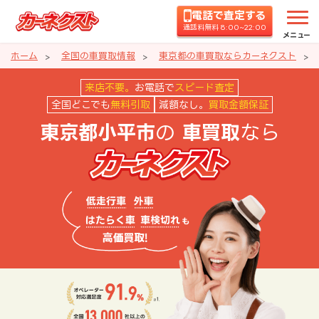
電話で査定する
通話料無料 8:00~22:00
メニュー
ホーム
全国の車買取情報
東京都の車買取ならカーネクスト
東京都小平市の車買取ならカーネ
来店不要。
お電話で
スピード査定
全国どこでも
無料引取
減額なし。
買取金額保証
の
なら
東京都小平市
車買取