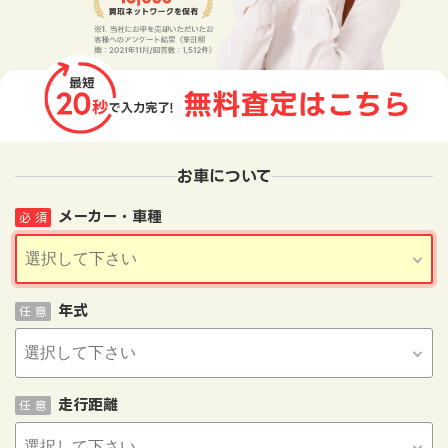
お車について
メーカー・車種
必 須
年式
任 意
走行距離
任 意