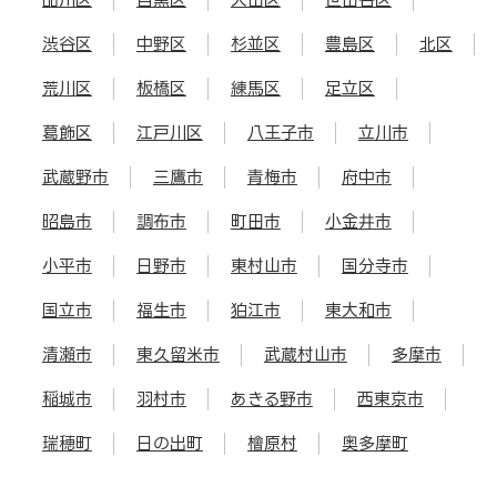
渋谷区
中野区
杉並区
豊島区
北区
荒川区
板橋区
練馬区
足立区
葛飾区
江戸川区
八王子市
立川市
武蔵野市
三鷹市
青梅市
府中市
昭島市
調布市
町田市
小金井市
小平市
日野市
東村山市
国分寺市
国立市
福生市
狛江市
東大和市
清瀬市
東久留米市
武蔵村山市
多摩市
稲城市
羽村市
あきる野市
西東京市
瑞穂町
日の出町
檜原村
奥多摩町