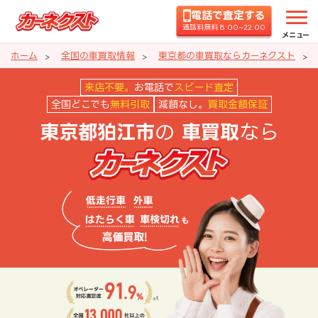
電話で査定する
通話料無料 8:00~22:00
メニュー
ホーム
全国の車買取情報
東京都の車買取ならカーネクスト
東京都狛江市の車買取ならカーネ
来店不要。
お電話で
スピード査定
全国どこでも
無料引取
減額なし。
買取金額保証
の
なら
東京都狛江市
車買取