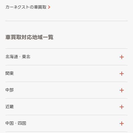
カーネクストの車買取
車買取対応地域一覧
北海道・東北
北海道
青森県
関東
岩手県
宮城県
茨城県
栃木県
中部
秋田県
山形県
群馬県
埼玉県
新潟県
富山県
近畿
福島県
千葉県
東京都
石川県
福井県
大阪府
兵庫県
中国・四国