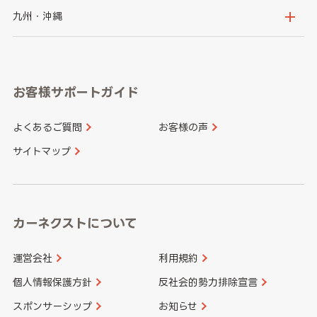
神奈川県
山梨県
長野県
京都府
滋賀県
鳥取県
島根県
九州・沖縄
岐阜県
静岡県
奈良県
三重県
岡山県
広島県
福岡県
佐賀県
愛知県
和歌山県
お客様サポートガイド
山口県
徳島県
長崎県
熊本県
よくあるご質問
お客様の声
香川県
愛媛県
大分県
宮崎県
サイトマップ
高知県
鹿児島県
沖縄県
カーネクストについて
運営会社
利用規約
個人情報保護方針
反社会的勢力排除宣言
スポンサーシップ
お知らせ