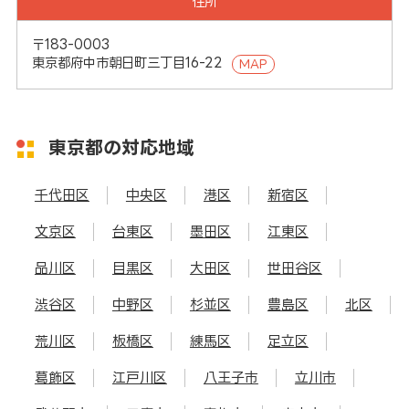
住所
〒183-0003
東京都府中市朝日町三丁目16-22
MAP
東京都の対応地域
千代田区
中央区
港区
新宿区
文京区
台東区
墨田区
江東区
品川区
目黒区
大田区
世田谷区
渋谷区
中野区
杉並区
豊島区
北区
荒川区
板橋区
練馬区
足立区
葛飾区
江戸川区
八王子市
立川市