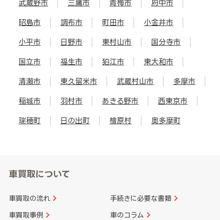
武蔵野市
三鷹市
青梅市
府中市
昭島市
調布市
町田市
小金井市
小平市
日野市
東村山市
国分寺市
国立市
福生市
狛江市
東大和市
清瀬市
東久留米市
武蔵村山市
多摩市
稲城市
羽村市
あきる野市
西東京市
瑞穂町
日の出町
檜原村
奥多摩町
車買取について
車買取の流れ
手続きに必要な書類
車買取事例
車のコラム