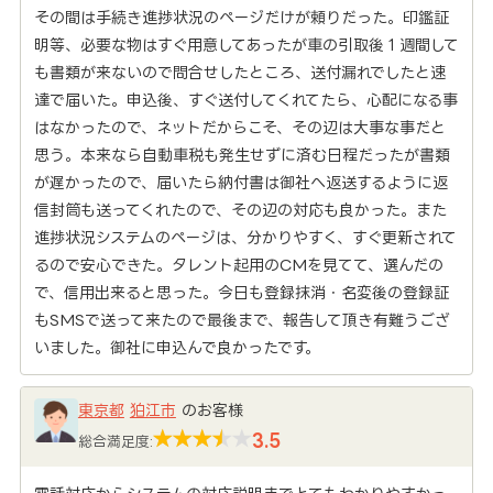
その間は手続き進捗状況のページだけが頼りだった。印鑑証
明等、必要な物はすぐ用意してあったが車の引取後１週間して
も書類が来ないので問合せしたところ、送付漏れでしたと速
達で届いた。申込後、すぐ送付してくれてたら、心配になる事
はなかったので、ネットだからこそ、その辺は大事な事だと
思う。本来なら自動車税も発生せずに済む日程だったが書類
が遅かったので、届いたら納付書は御社へ返送するように返
信封筒も送ってくれたので、その辺の対応も良かった。また
進捗状況システムのページは、分かりやすく、すぐ更新されて
るので安心できた。タレント起用のCMを見てて、選んだの
で、信用出来ると思った。今日も登録抹消・名変後の登録証
もSMSで送って来たので最後まで、報告して頂き有難うござ
いました。御社に申込んで良かったです。
東京都
狛江市
のお客様
3.5
総合満足度: