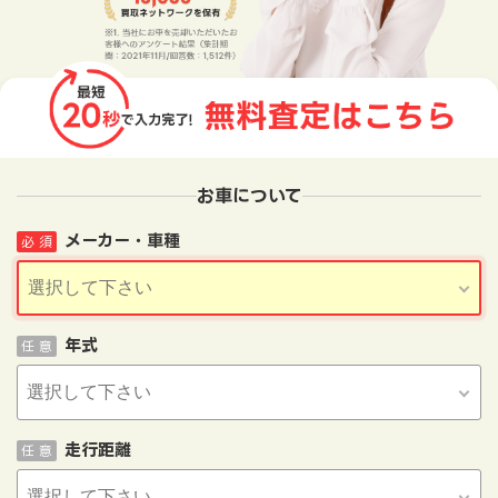
お車について
メーカー・車種
必 須
年式
任 意
走行距離
任 意