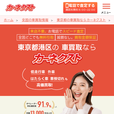
電話で査定する
通話料無料 8:00~22:00
メニュー
ホーム
全国の車買取情報
東京都の車買取ならカーネクスト
東京都港区の車買取ならカーネク
来店不要。
お電話で
スピード査定
全国どこでも
無料引取
減額なし。
買取金額保証
の
なら
東京都港区
車買取