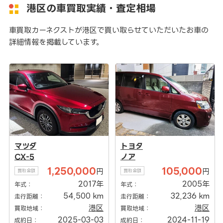
港区の車買取実績・査定相場
車買取カーネクストが港区で買い取らせていただいたお車の
詳細情報を掲載しています。
マツダ
トヨタ
CX-5
ノア
1,250,000
105,000
円
円
買取金額
買取金額
2017年
2005年
年式：
年式：
54,500 km
32,236 km
走行距離：
走行距離：
港区
港区
買取地域：
買取地域：
2025-03-03
2024-11-19
成約日：
成約日：