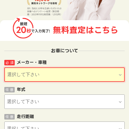
お車について
メーカー・車種
必 須
年式
任 意
走行距離
任 意