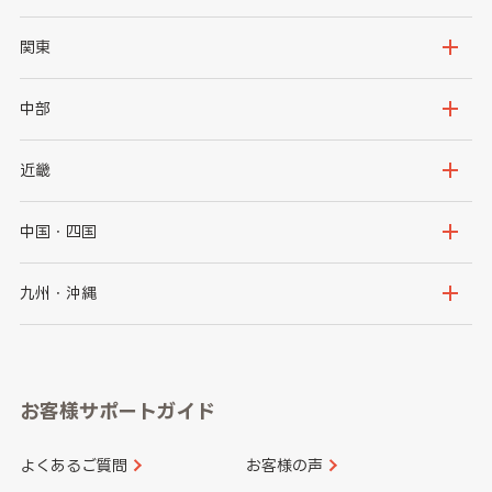
北海道
青森県
関東
岩手県
宮城県
茨城県
栃木県
中部
秋田県
山形県
群馬県
埼玉県
新潟県
富山県
近畿
福島県
千葉県
東京都
石川県
福井県
大阪府
兵庫県
中国・四国
神奈川県
山梨県
長野県
京都府
滋賀県
鳥取県
島根県
九州・沖縄
岐阜県
静岡県
奈良県
三重県
岡山県
広島県
福岡県
佐賀県
愛知県
和歌山県
お客様サポートガイド
山口県
徳島県
長崎県
熊本県
よくあるご質問
お客様の声
香川県
愛媛県
大分県
宮崎県