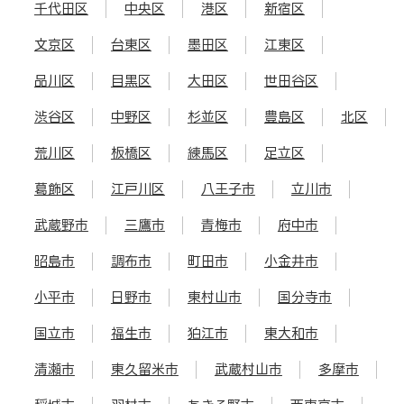
千代田区
中央区
港区
新宿区
文京区
台東区
墨田区
江東区
品川区
目黒区
大田区
世田谷区
渋谷区
中野区
杉並区
豊島区
北区
荒川区
板橋区
練馬区
足立区
葛飾区
江戸川区
八王子市
立川市
武蔵野市
三鷹市
青梅市
府中市
昭島市
調布市
町田市
小金井市
小平市
日野市
東村山市
国分寺市
国立市
福生市
狛江市
東大和市
清瀬市
東久留米市
武蔵村山市
多摩市