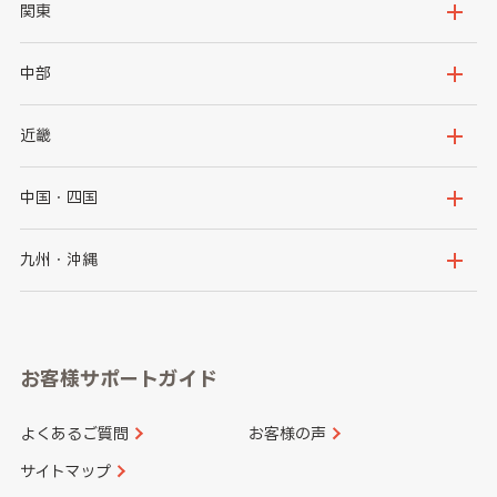
北海道
青森県
関東
岩手県
宮城県
茨城県
栃木県
中部
秋田県
山形県
群馬県
埼玉県
新潟県
富山県
近畿
福島県
千葉県
東京都
石川県
福井県
大阪府
兵庫県
中国・四国
神奈川県
山梨県
長野県
京都府
滋賀県
鳥取県
島根県
九州・沖縄
岐阜県
静岡県
奈良県
三重県
岡山県
広島県
福岡県
佐賀県
愛知県
和歌山県
お客様サポートガイド
山口県
徳島県
長崎県
熊本県
よくあるご質問
お客様の声
香川県
愛媛県
大分県
宮崎県
サイトマップ
高知県
鹿児島県
沖縄県