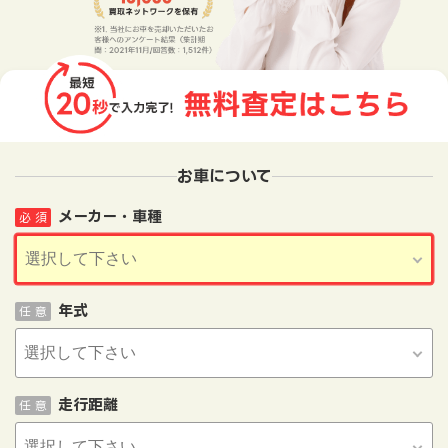
お車について
メーカー・車種
必 須
年式
任 意
走行距離
任 意