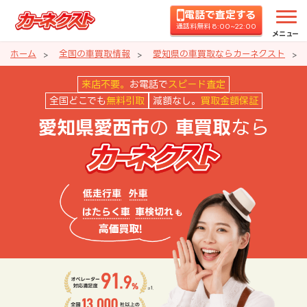
電話で査定する
通話料無料 8:00~22:00
メニュー
ホーム
全国の車買取情報
愛知県の車買取ならカーネクスト
愛知県愛西市の車買取ならカーネ
来店不要。
お電話で
スピード査定
全国どこでも
無料引取
減額なし。
買取金額保証
の
なら
愛知県愛西市
車買取