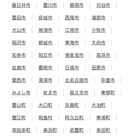
春日井市
豊川市
碧南市
刈谷市
豊田市
安城市
西尾市
蒲郡市
犬山市
常滑市
江南市
小牧市
稲沢市
新城市
東海市
大府市
知多市
知立市
尾張旭市
高浜市
岩倉市
豊明市
日進市
田原市
愛西市
清須市
北名古屋市
弥富市
みよし市
あま市
長久手市
東郷町
豊山町
大口町
扶桑町
大治町
蟹江町
飛島村
阿久比町
東浦町
南知多町
美浜町
武豊町
幸田町