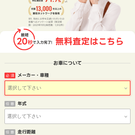
お車について
メーカー・車種
必 須
年式
任 意
走行距離
任 意