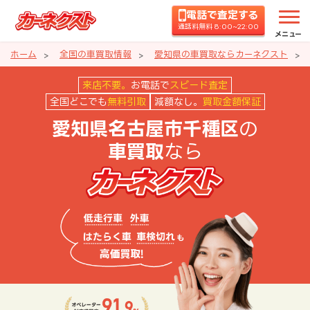
電話で査定する
通話料無料 8:00~22:00
メニュー
ホーム
全国の車買取情報
愛知県の車買取ならカーネクスト
愛知県名古屋市千種区の車買取な
来店不要。
お電話で
スピード査定
全国どこでも
無料引取
減額なし。
買取金額保証
の
愛知県名古屋市千種区
なら
車買取