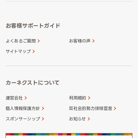
岐阜県
静岡県
奈良県
三重県
岡山県
広島県
福岡県
佐賀県
愛知県
和歌山県
お客様サポートガイド
山口県
徳島県
長崎県
熊本県
よくあるご質問
お客様の声
香川県
愛媛県
大分県
宮崎県
サイトマップ
高知県
鹿児島県
沖縄県
カーネクストについて
運営会社
利用規約
個人情報保護方針
反社会的勢力排除宣言
スポンサーシップ
お知らせ