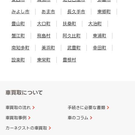
みよし市
あま市
長久手市
東郷町
豊山町
大口町
扶桑町
大治町
蟹江町
飛島村
阿久比町
東浦町
南知多町
美浜町
武豊町
幸田町
設楽町
東栄町
豊根村
車買取について
車買取の流れ
手続きに必要な書類
車買取事例
車のコラム
カーネクストの車買取