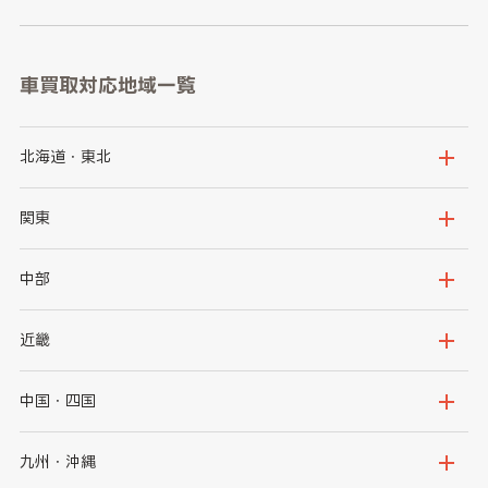
車買取対応地域一覧
北海道・東北
北海道
青森県
関東
岩手県
宮城県
茨城県
栃木県
中部
秋田県
山形県
群馬県
埼玉県
新潟県
富山県
近畿
福島県
千葉県
東京都
石川県
福井県
大阪府
兵庫県
中国・四国
神奈川県
山梨県
長野県
京都府
滋賀県
鳥取県
島根県
九州・沖縄