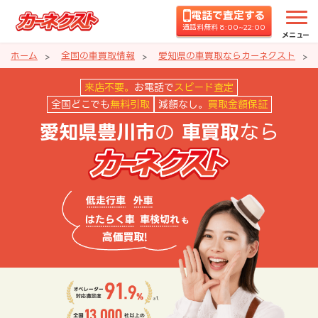
電話で査定する
通話料無料 8:00~22:00
メニュー
ホーム
全国の車買取情報
愛知県の車買取ならカーネクスト
愛知県豊川市の車買取ならカーネ
来店不要。
お電話で
スピード査定
全国どこでも
無料引取
減額なし。
買取金額保証
の
なら
愛知県豊川市
車買取