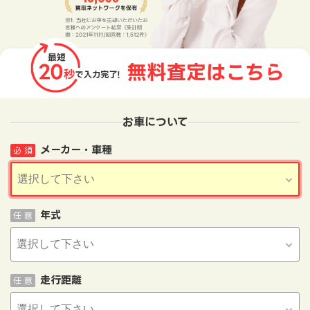
お車について
メーカー・車種
必 須
年式
任 意
走行距離
任 意