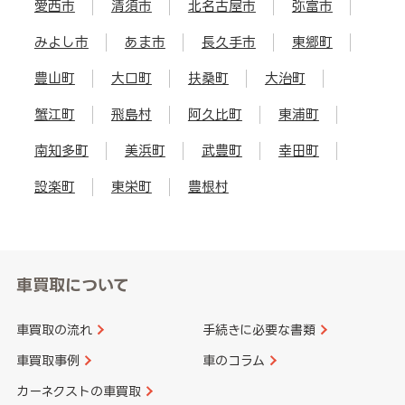
愛西市
清須市
北名古屋市
弥富市
みよし市
あま市
長久手市
東郷町
豊山町
大口町
扶桑町
大治町
蟹江町
飛島村
阿久比町
東浦町
南知多町
美浜町
武豊町
幸田町
設楽町
東栄町
豊根村
車買取について
車買取の流れ
手続きに必要な書類
車買取事例
車のコラム
カーネクストの車買取