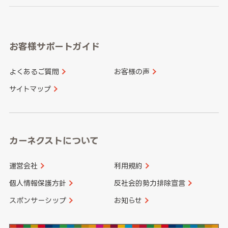
岐阜県
静岡県
奈良県
三重県
岡山県
広島県
福岡県
佐賀県
愛知県
和歌山県
お客様サポートガイド
山口県
徳島県
長崎県
熊本県
よくあるご質問
お客様の声
香川県
愛媛県
大分県
宮崎県
サイトマップ
高知県
鹿児島県
沖縄県
カーネクストについて
運営会社
利用規約
個人情報保護方針
反社会的勢力排除宣言
スポンサーシップ
お知らせ