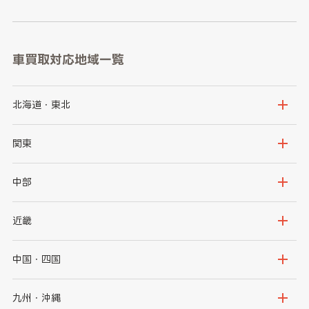
車買取対応地域一覧
北海道・東北
北海道
青森県
関東
岩手県
宮城県
茨城県
栃木県
中部
秋田県
山形県
群馬県
埼玉県
新潟県
富山県
近畿
福島県
千葉県
東京都
石川県
福井県
大阪府
兵庫県
中国・四国
神奈川県
山梨県
長野県
京都府
滋賀県
鳥取県
島根県
九州・沖縄