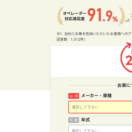
※1. 当社にお車を売却いただいたお客様へのア
回答数：1,512件）
お車に
メーカー・車種
必 須
年式
任 意