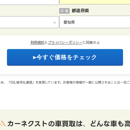
都道府県
任 意
利用規約
と
プライバシーポリシー
に同意の上
め、「SSL暗号化通信」を実現しています。お客様の情報が一般に公開されることは一切
カーネクストの車買取は
、
どんな車も