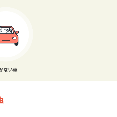
かない車
由
。