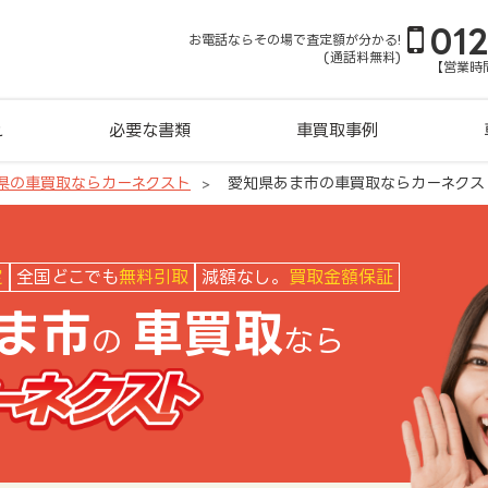
01
お電話ならその場で査定額が分かる!
(通話料無料)
【営業時間
れ
必要な書類
車買取事例
県の車買取ならカーネクスト
愛知県あま市の車買取ならカーネクス
クスト
定
全国どこでも
無料引取
減額なし。
買取金額保証
ま市
車買取
の
なら