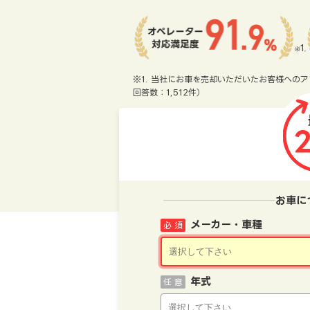
※1. 当社にお車を売却いただいたお客様へのア
回答数：1,512件）
お車に
メーカー・車種
必 須
年式
任 意