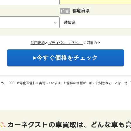
都道府県
任 意
利用規約
と
プライバシーポリシー
に同意の上
め、「SSL暗号化通信」を実現しています。お客様の情報が一般に公開されることは一切
カーネクストの車買取は
、
どんな車も