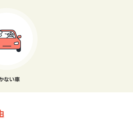
かない車
由
。