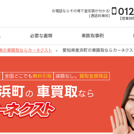
01
お電話ならその場で査定額が分かる!
(通話料無料)
【営業時間
れ
必要な書類
車買取事例
県の車買取ならカーネクスト
愛知県美浜町の車買取ならカーネクス
クスト
定
全国どこでも
無料引取
減額なし。
買取金額保証
浜町
車買取
の
なら