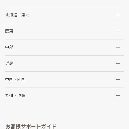
北海道・東北
北海道
青森県
関東
岩手県
宮城県
茨城県
栃木県
中部
秋田県
山形県
群馬県
埼玉県
新潟県
富山県
近畿
福島県
千葉県
東京都
石川県
福井県
大阪府
兵庫県
中国・四国
神奈川県
山梨県
長野県
京都府
滋賀県
鳥取県
島根県
九州・沖縄
岐阜県
静岡県
奈良県
三重県
岡山県
広島県
福岡県
佐賀県
愛知県
和歌山県
お客様サポートガイド
山口県
徳島県
長崎県
熊本県