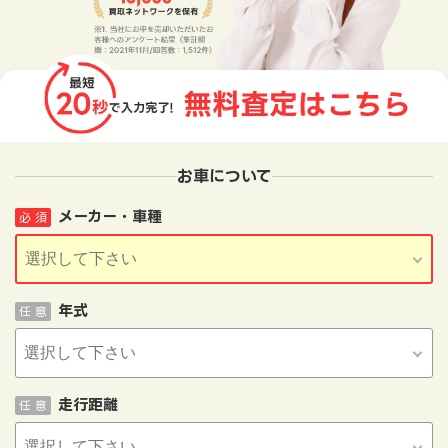
お車について
メーカー・車種
必 須
年式
任 意
走行距離
任 意