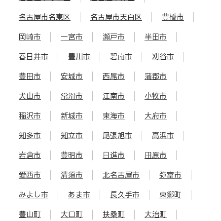
名古屋市名東区
名古屋市天白区
豊橋市
岡崎市
一宮市
瀬戸市
半田市
春日井市
豊川市
碧南市
刈谷市
豊田市
安城市
西尾市
蒲郡市
犬山市
常滑市
江南市
小牧市
稲沢市
新城市
東海市
大府市
知多市
知立市
尾張旭市
高浜市
岩倉市
豊明市
日進市
田原市
愛西市
清須市
北名古屋市
弥富市
みよし市
あま市
長久手市
東郷町
豊山町
大口町
扶桑町
大治町