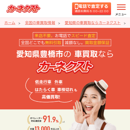
電話で査定する
通話料無料 8:00~22:00
メニュー
ホーム
全国の車買取情報
愛知県の車買取ならカーネクスト
愛知県豊橋市の車買取ならカーネ
来店不要。
お電話で
スピード査定
全国どこでも
無料引取
減額なし。
買取金額保証
の
なら
愛知県豊橋市
車買取