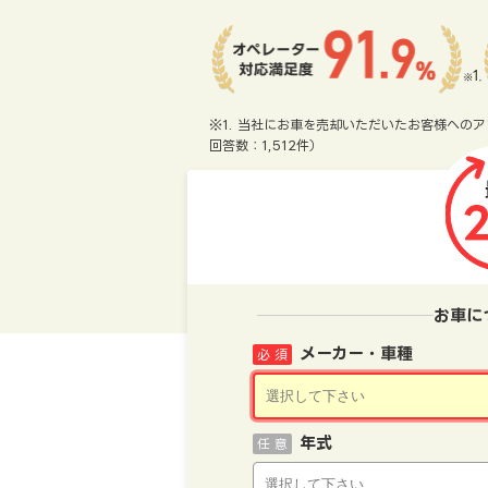
※1. 当社にお車を売却いただいたお客様へのア
回答数：1,512件）
お車に
メーカー・車種
必 須
年式
任 意