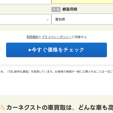
都道府県
任 意
利用規約
と
プライバシーポリシー
に同意の上
め、「SSL暗号化通信」を実現しています。お客様の情報が一般に公開されることは一切
カーネクストの車買取は
、
どんな車も