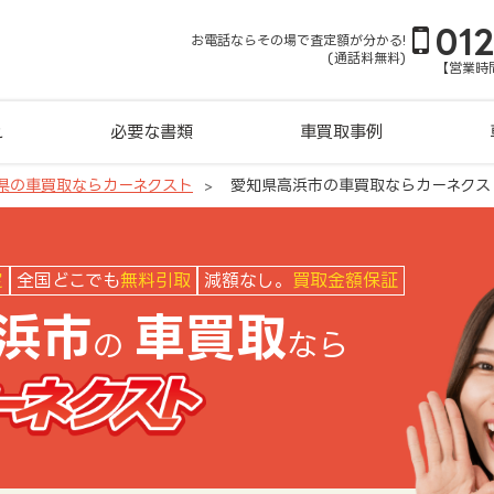
01
お電話ならその場で査定額が分かる!
(通話料無料)
【営業時間
れ
必要な書類
車買取事例
県の車買取ならカーネクスト
愛知県高浜市の車買取ならカーネクス
クスト
定
全国どこでも
無料引取
減額なし。
買取金額保証
浜市
車買取
の
なら