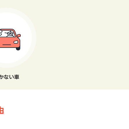
かない車
由
。