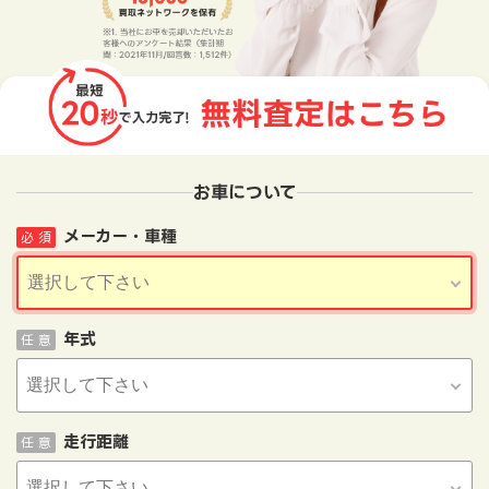
お車について
メーカー・車種
必 須
年式
任 意
走行距離
任 意