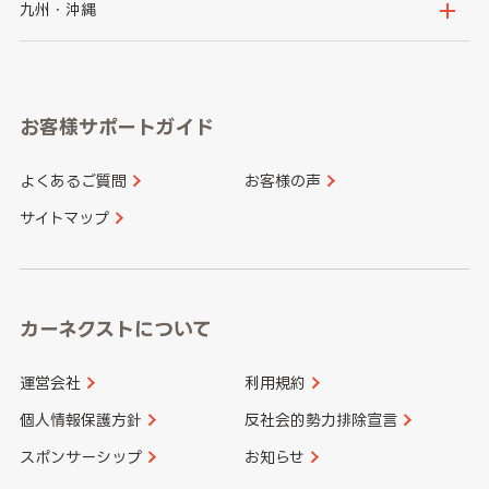
山梨県
長野県
京都府
滋賀県
鳥取県
島根県
九州・沖縄
岐阜県
静岡県
奈良県
三重県
岡山県
広島県
福岡県
佐賀県
愛知県
和歌山県
お客様サポートガイド
山口県
徳島県
長崎県
熊本県
よくあるご質問
お客様の声
香川県
愛媛県
大分県
宮崎県
サイトマップ
高知県
鹿児島県
沖縄県
カーネクストについて
運営会社
利用規約
個人情報保護方針
反社会的勢力排除宣言
スポンサーシップ
お知らせ