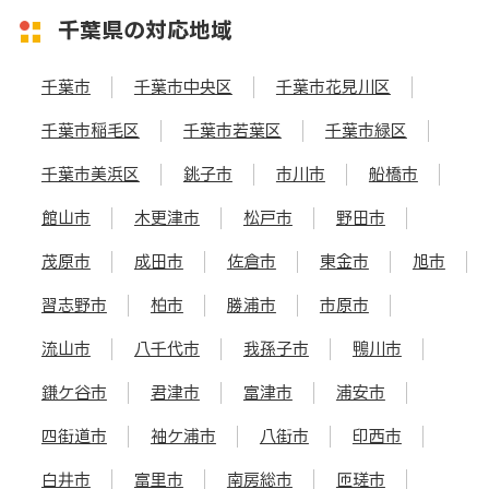
千葉県の対応地域
千葉市
千葉市中央区
千葉市花見川区
千葉市稲毛区
千葉市若葉区
千葉市緑区
千葉市美浜区
銚子市
市川市
船橋市
館山市
木更津市
松戸市
野田市
茂原市
成田市
佐倉市
東金市
旭市
習志野市
柏市
勝浦市
市原市
流山市
八千代市
我孫子市
鴨川市
鎌ケ谷市
君津市
富津市
浦安市
四街道市
袖ケ浦市
八街市
印西市
白井市
富里市
南房総市
匝瑳市