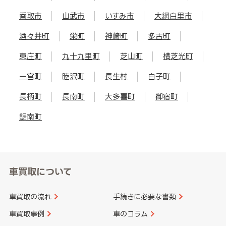
香取市
山武市
いすみ市
大網白里市
酒々井町
栄町
神崎町
多古町
東庄町
九十九里町
芝山町
横芝光町
一宮町
睦沢町
長生村
白子町
長柄町
長南町
大多喜町
御宿町
鋸南町
車買取について
車買取の流れ
手続きに必要な書類
車買取事例
車のコラム