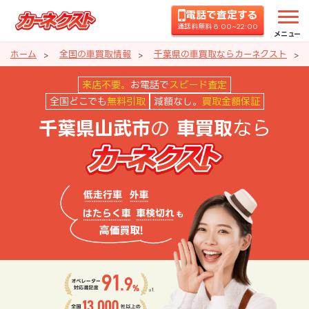
電話で査定する
通話料無料 8:00~22:00
メニュー
ホーム
全国の車買取情報
千葉県の車買取ならカーネクスト
千葉県山武市の車買取ならカーネ
来店不要。
お電話で
スピード査定
全国どこでも
無料引取
減額なし。
買取金額保証
の
なら
千葉県山武市
車買取