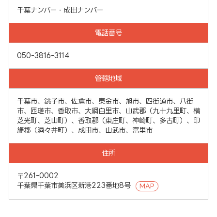
千葉ナンバー・成田ナンバー
電話番号
050-3816-3114
管轄地域
千葉市、銚子市、佐倉市、東金市、旭市、四街道市、八街
市、匝瑳市、香取市、大網白里市、山武郡（九十九里町、横
芝光町、芝山町）、香取郡（東庄町、神崎町、多古町）、印
旛郡（酒々井町）、成田市、山武市、富里市
住所
〒261-0002
千葉県千葉市美浜区新港223番地8号
MAP