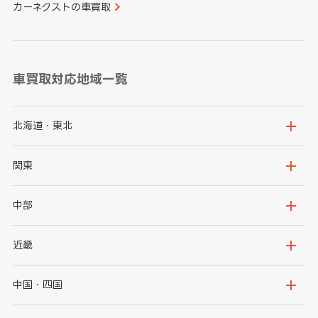
カーネクストの車買取
車買取対応地域一覧
北海道・東北
北海道
青森県
関東
岩手県
宮城県
茨城県
栃木県
中部
秋田県
山形県
群馬県
埼玉県
新潟県
富山県
近畿
福島県
千葉県
東京都
石川県
福井県
大阪府
兵庫県
中国・四国
神奈川県